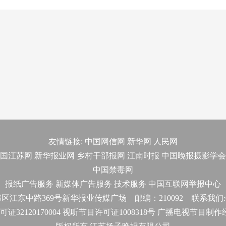
友情链接:
中国网信网
新华网
人民网
国江苏网
新华报业网
乡村干部报网
江南时报
中国晚报摄影学会
中国禁毒网
报纸广告服务
新媒体广告服务
技术服务
中国互联网举报中心
东中路369号新华报业传媒广场 邮编：210092 联系我们:025-
32120170004 视听节目许可证1008318号 广播电视节目制