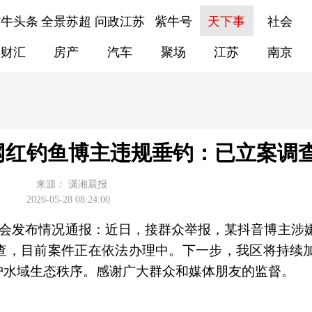
紫牛头条
全景苏超
问政江苏
紫牛号
天下事
社会
财汇
房产
汽车
聚场
江苏
南京
网红钓鱼博主违规垂钓：已立案调
来源：
潇湘晨报
2026-05-28 08:24:00
员会发布情况通报：近日，接群众举报，某抖音博主涉
查，目前案件正在依法办理中。下一步，我区将持续
护水域生态秩序。感谢广大群众和媒体朋友的监督。