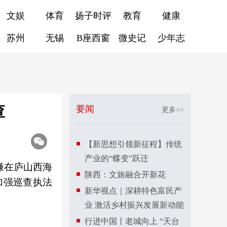
文娱
体育
扬子时评
教育
健康
苏州
无锡
B座西窗
微史记
少年志
查
要闻
更多>>
【新思想引领新征程】传统
产业的“蝶变”跃迁
嫌在庐山西海
陕西：文旅融合开新花
加强巡查执法
新华视点｜深耕特色富民产
业 激活乡村振兴发展新动能
行进中国丨老城向上 “天台