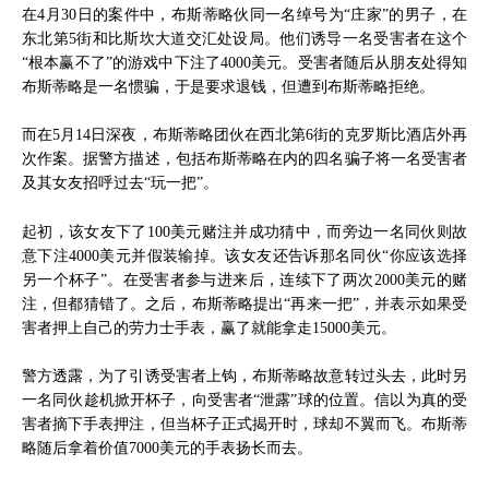
在4月30日的案件中，布斯蒂略伙同一名绰号为“庄家”的男子，在
东北第5街和比斯坎大道交汇处设局。他们诱导一名受害者在这个
“根本赢不了”的游戏中下注了4000美元。受害者随后从朋友处得知
布斯蒂略是一名惯骗，于是要求退钱，但遭到布斯蒂略拒绝。
而在5月14日深夜，布斯蒂略团伙在西北第6街的克罗斯比酒店外再
次作案。据警方描述，包括布斯蒂略在内的四名骗子将一名受害者
及其女友招呼过去“玩一把”。
起初，该女友下了100美元赌注并成功猜中，而旁边一名同伙则故
意下注4000美元并假装输掉。该女友还告诉那名同伙“你应该选择
另一个杯子”。在受害者参与进来后，连续下了两次2000美元的赌
注，但都猜错了。之后，布斯蒂略提出“再来一把”，并表示如果受
害者押上自己的劳力士手表，赢了就能拿走15000美元。
警方透露，为了引诱受害者上钩，布斯蒂略故意转过头去，此时另
一名同伙趁机掀开杯子，向受害者“泄露”球的位置。信以为真的受
害者摘下手表押注，但当杯子正式揭开时，球却不翼而飞。布斯蒂
略随后拿着价值7000美元的手表扬长而去。