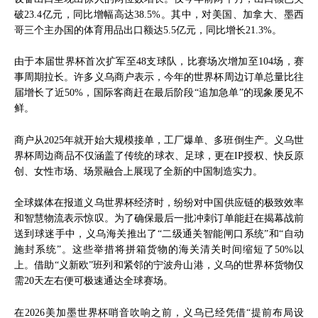
破23.4亿元，同比增幅高达38.5%。其中，对美国、加拿大、墨西
哥三个主办国的体育用品出口额达5.5亿元，同比增长21.3%。
由于本届世界杯首次扩军至48支球队，比赛场次增加至104场，赛
事周期拉长。许多义乌商户表示，今年的世界杯周边订单总量比往
届增长了近50%，国际客商赶在最后阶段“追加急单”的现象屡见不
鲜。
商户从2025年就开始大规模接单，工厂爆单、多班倒生产。义乌世
界杯周边商品不仅涵盖了传统的球衣、足球，更在IP授权、快反原
创、女性市场、场景融合上展现了全新的中国制造实力。
全球媒体在报道义乌世界杯经济时，纷纷对中国供应链的极致效率
和智慧物流表示惊叹。为了确保最后一批冲刺订单能赶在揭幕战前
送到球迷手中，义乌海关推出了“二级通关智能闸口系统”和“自动
施封系统”。这些举措将拼箱货物的海关清关时间缩短了50%以
上。借助“义新欧”班列和紧邻的宁波舟山港，义乌的世界杯货物仅
需20天左右便可极速通达全球赛场。
在2026美加墨世界杯哨音吹响之前，义乌已经凭借“提前布局设