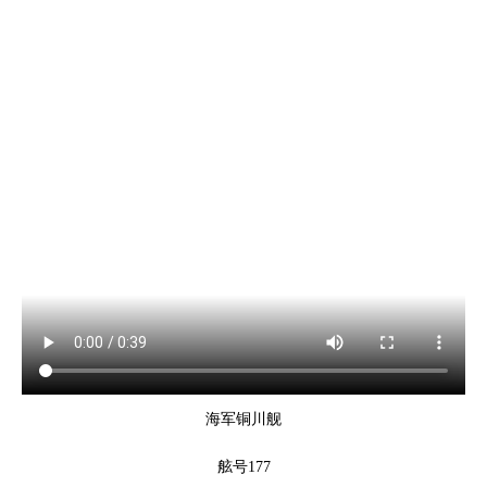
海军铜川舰
舷号177