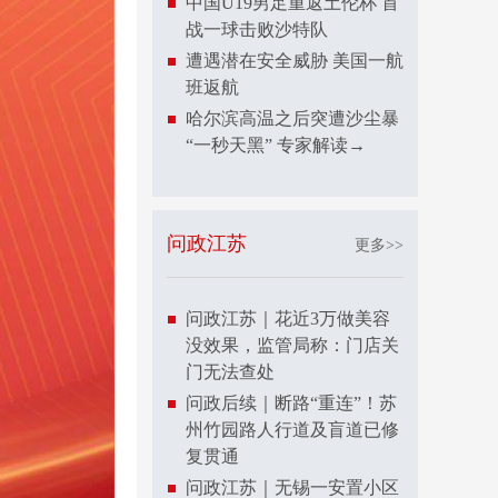
中国U19男足重返土伦杯 首
战一球击败沙特队
遭遇潜在安全威胁 美国一航
班返航
哈尔滨高温之后突遭沙尘暴
“一秒天黑” 专家解读→
问政江苏
更多>>
问政江苏｜花近3万做美容
没效果，监管局称：门店关
门无法查处
问政后续｜断路“重连”！苏
州竹园路人行道及盲道已修
复贯通
问政江苏｜无锡一安置小区