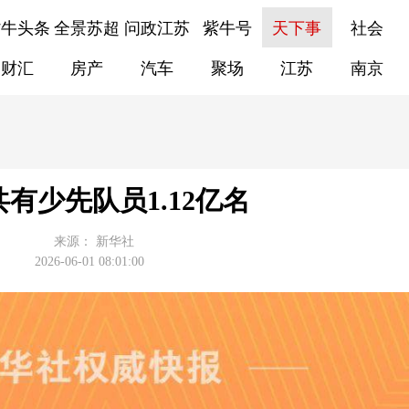
紫牛头条
全景苏超
问政江苏
紫牛号
天下事
社会
财汇
房产
汽车
聚场
江苏
南京
有少先队员1.12亿名
来源：
新华社
2026-06-01 08:01:00