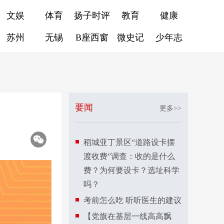
文娱
体育
扬子时评
教育
健康
苏州
无锡
B座西窗
微史记
少年志
要闻
更多>>
稻城亚丁景区“道路设卡摆
渡收费”调查：收的是什么
费？为何要设卡？选址科学
吗？
考前怎么吃 听听医生的建议
【党旗在基层一线高高飘