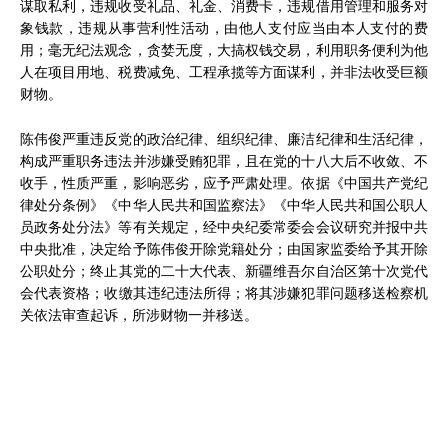
谋取私利，违规收受礼品、礼金、消费卡，违规借用管理和服务对
象钱款，违规从事营利性活动，由他人支付应当由本人支付的费
用；毫无纪法观念，贪婪无度，大搞权钱交易，利用职务便利为他
人在项目用地、税费减免、工程承揽等方面谋利，并非法收受巨额
财物。
陈伟俊严重违反党的政治纪律、组织纪律、廉洁纪律和生活纪律，
构成严重职务违法并涉嫌受贿犯罪，且在党的十八大后不收敛、不
收手，性质严重，影响恶劣，应予严肃处理。依据《中国共产党纪
律处分条例》《中华人民共和国监察法》《中华人民共和国公职人
员政务处分法》等有关规定，经中央纪委常委会会议研究并报中共
中央批准，决定给予陈伟俊开除党籍处分；由国家监委给予其开除
公职处分；终止其党的二十大代表、新疆维吾尔自治区第十次党代
会代表资格；收缴其违纪违法所得；将其涉嫌犯罪问题移送检察机
关依法审查起诉，所涉财物一并移送。