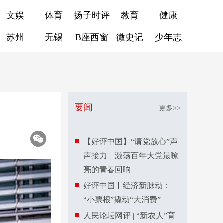
文娱
体育
扬子时评
教育
健康
苏州
无锡
B座西窗
微史记
少年志
要闻
更多>>
【好评中国】“请党放心”声
声接力，激荡百年大党最嘹
亮的青春回响
好评中国丨经济新脉动：
“小票根”撬动“大消费”
人民论坛网评 | “新农人”育