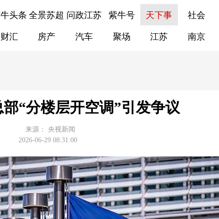
紫牛头条
全景苏超
问政江苏
紫牛号
天下事
社会
财汇
房产
汽车
聚场
江苏
南京
部“分楼层开空调”引发争议
来源：
央视新闻
2026-06-29 08:31:00