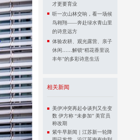
才更要育业
听一次山林交响，看一场候
鸟翱翔——奔赴绿水青山里
的诗意远方
体验农耕、观光露营、亲子
休闲……解锁“稻花香里说
丰年”的多彩诗意生活
相关新闻
美伊冲突再起令谈判又生变
数 伊方称 “未参加” 美官员
称改期
紫牛早新闻｜江苏新一轮降
雨已发货，沿江苏南有中到