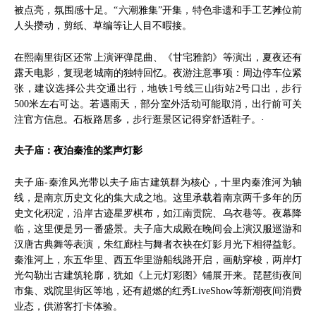
被点亮，氛围感十足。“六潮雅集”开集，特色非遗和手工艺摊位前
人头攒动，剪纸、草编等让人目不暇接。
在熙南里街区还常上演评弹昆曲、《甘宅雅韵》等演出，夏夜还有
露天电影，复现老城南的独特回忆。夜游注意事项：周边停车位紧
张，建议选择公共交通出行，地铁1号线三山街站2号口出，步行
500米左右可达。若遇雨天，部分室外活动可能取消，出行前可关
注官方信息。石板路居多，步行逛景区记得穿舒适鞋子。·
夫子庙：夜泊秦淮的桨声灯影
夫子庙-秦淮风光带以夫子庙古建筑群为核心，十里内秦淮河为轴
线，是南京历史文化的集大成之地。这里承载着南京两千多年的历
史文化积淀，沿岸古迹星罗棋布，如江南贡院、乌衣巷等。夜幕降
临，这里便是另一番盛景。夫子庙大成殿在晚间会上演汉服巡游和
汉唐古典舞等表演，朱红廊柱与舞者衣袂在灯影月光下相得益彰。
秦淮河上，东五华里、西五华里游船线路开启，画舫穿梭，两岸灯
光勾勒出古建筑轮廓，犹如《上元灯彩图》铺展开来。琵琶街夜间
市集、戏院里街区等地，还有超燃的红秀LiveShow等新潮夜间消费
业态，供游客打卡体验。