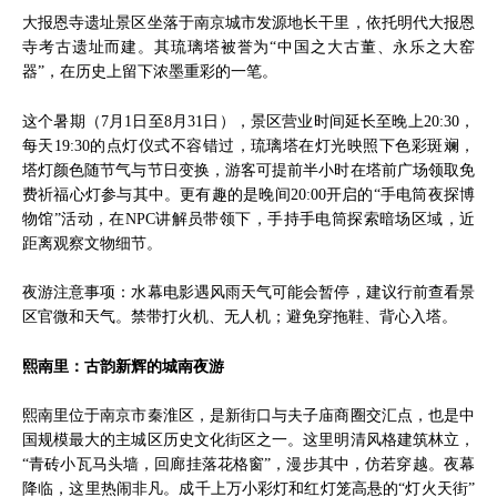
大报恩寺遗址景区坐落于南京城市发源地长干里，依托明代大报恩
寺考古遗址而建。其琉璃塔被誉为“中国之大古董、永乐之大窑
器”，在历史上留下浓墨重彩的一笔。
这个暑期（7月1日至8月31日），景区营业时间延长至晚上20:30，
每天19:30的点灯仪式不容错过，琉璃塔在灯光映照下色彩斑斓，
塔灯颜色随节气与节日变换，游客可提前半小时在塔前广场领取免
费祈福心灯参与其中。更有趣的是晚间20:00开启的“手电筒夜探博
物馆”活动，在NPC讲解员带领下，手持手电筒探索暗场区域，近
距离观察文物细节。
夜游注意事项：水幕电影遇风雨天气可能会暂停，建议行前查看景
区官微和天气。禁带打火机、无人机；避免穿拖鞋、背心入塔。
熙南里：古韵新辉的城南夜游
熙南里位于南京市秦淮区，是新街口与夫子庙商圈交汇点，也是中
国规模最大的主城区历史文化街区之一。这里明清风格建筑林立，
“青砖小瓦马头墙，回廊挂落花格窗”，漫步其中，仿若穿越。夜幕
降临，这里热闹非凡。成千上万小彩灯和红灯笼高悬的“灯火天街”