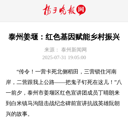
泰州姜堰：红色基因赋能乡村振兴
来源：
泰州新闻网
2025-07-31 19:05:00
“传令！一营卡死北侧稻田，三营锁住河南
岸，二营跟我上公路——把鬼子钉死在这儿！”八
一前夕，泰州市姜堰区红色宣讲团成员丁晴朗来
到白米镇马沟阻击战纪念碑前宣讲抗战英雄阮朝
兴的故事。