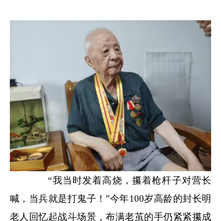
“我当时发着高烧，攥着枪杆子对营长
喊，当兵就是打鬼子！”今年100岁高龄的封长明
老人回忆起战斗场景，布满老茧的手仍紧紧攥成