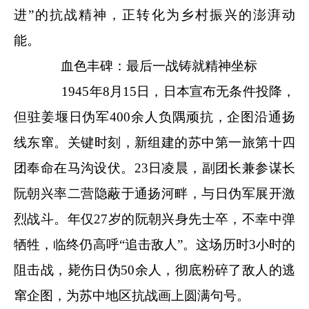
进”的抗战精神，正转化为乡村振兴的澎湃动
能。
血色丰碑：最后一战铸就精神坐标
1945年8月15日，日本宣布无条件投降，
但驻姜堰日伪军400余人负隅顽抗，企图沿通扬
线东窜。关键时刻，新组建的苏中第一旅第十四
团奉命在马沟设伏。23日凌晨，副团长兼参谋长
阮朝兴率二营隐蔽于通扬河畔，与日伪军展开激
烈战斗。年仅27岁的阮朝兴身先士卒，不幸中弹
牺牲，临终仍高呼“追击敌人”。这场历时3小时的
阻击战，毙伤日伪50余人，彻底粉碎了敌人的逃
窜企图，为苏中地区抗战画上圆满句号。