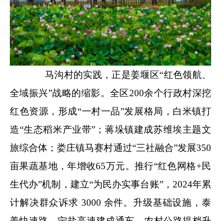
马沟村的实践，正是姜堰区“红色领航、
全域振兴”战略的缩影。全区200余个行政村深挖
红色资源，形成“一村一品”发展格局，白米镇打
造“生态稻米产业带”；蒋垛镇建成苏维埃主题文
旅综合体；娄庄镇马赛村通过“三社融合”发展350
亩果蔬基地，年增收65万元。推行“红色网格+民
生代办”机制，建立“为民办实事台账”，2024年累
计解决群众诉求 3000 余件。升级
基础设施
，泰
姜快速路、宁盐高速建成通车，农村公路提档升