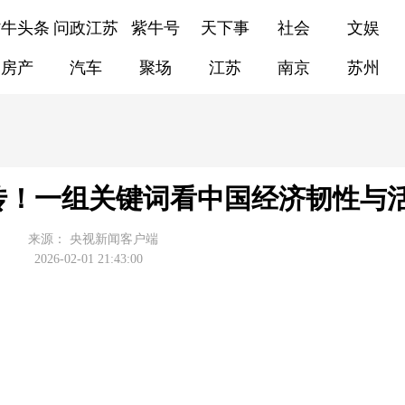
紫牛头条
问政江苏
紫牛号
天下事
社会
文娱
房产
汽车
聚场
江苏
南京
苏州
传！一组关键词看中国经济韧性与
来源：
央视新闻客户端
2026-02-01 21:43:00