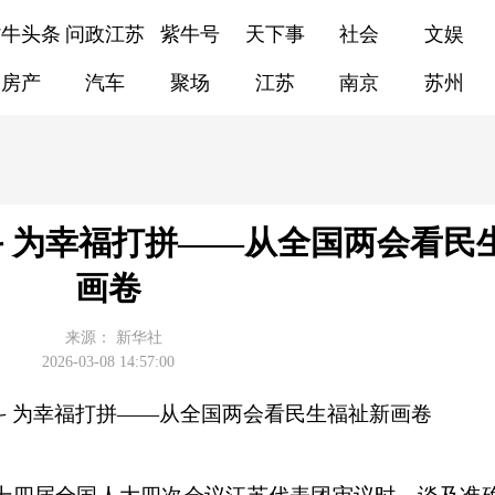
紫牛头条
问政江苏
紫牛号
天下事
社会
文娱
房产
汽车
聚场
江苏
南京
苏州
 为幸福打拼——从全国两会看民
画卷
来源：
新华社
2026-03-08 14:57:00
 为幸福打拼——从全国两会看民生福祉新画卷