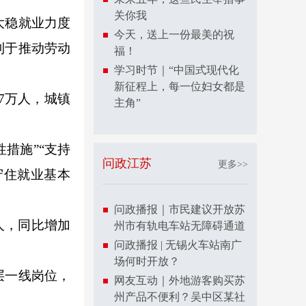
关你我
大稳就业力度
今天，送上一份最美的祝
利于推动劳动
福！
学习时节｜“中国式现代化
新征程上，每一位妇女都是
7万人，城镇
主角”
措施”“支持
问政江苏
更多>>
守住就业基本
问政播报｜市民建议开放苏
人，同比增加
州市有轨电车站无障碍通道
问政播报 | 无锡火车站南广
场何时开放？
层一线岗位，
网友互动｜外地游客购买苏
州产品不便利？吴中区某社