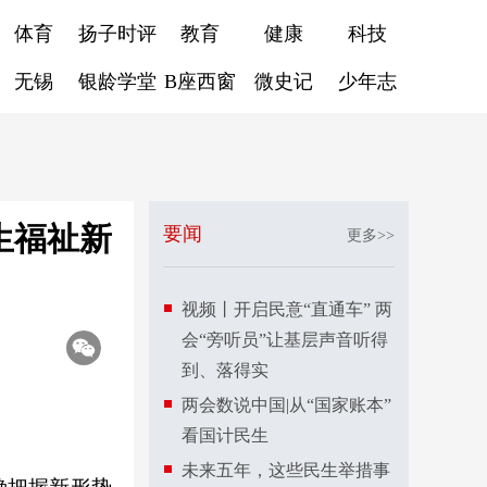
体育
扬子时评
教育
健康
科技
无锡
银龄学堂
B座西窗
微史记
少年志
生福祉新
要闻
更多>>
视频丨开启民意“直通车” 两
会“旁听员”让基层声音听得
到、落得实
两会数说中国|从“国家账本”
看国计民生
未来五年，这些民生举措事