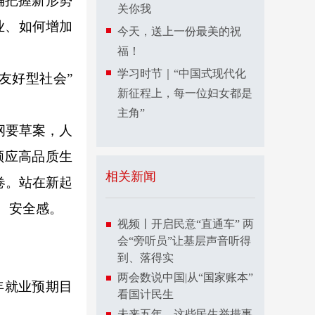
确把握新形势
关你我
业、如何增加
今天，送上一份最美的祝
福！
学习时节｜“中国式现代化
友好型社会”
新征程上，每一位妇女都是
主角”
纲要草案，人
顺应高品质生
相关新闻
卷。站在新起
、安全感。
视频丨开启民意“直通车” 两
会“旁听员”让基层声音听得
到、落得实
两会数说中国|从“国家账本”
年就业预期目
看国计民生
未来五年，这些民生举措事