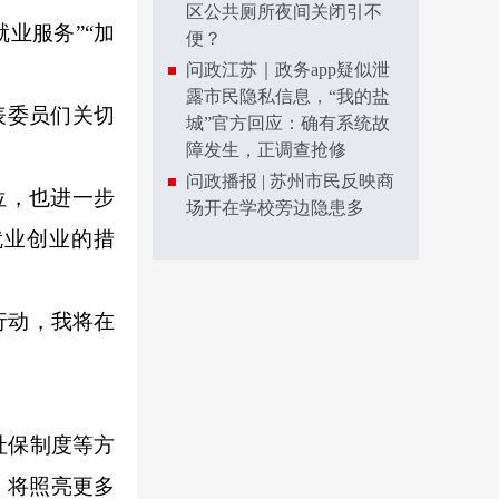
区公共厕所夜间关闭引不
业服务”“加
便？
问政江苏｜政务app疑似泄
露市民隐私信息，“我的盐
表委员们关切
城”官方回应：确有系统故
障发生，正调查抢修
问政播报 | 苏州市民反映商
位，也进一步
场开在学校旁边隐患多
就业创业的措
行动，我将在
社保制度等方
，将照亮更多