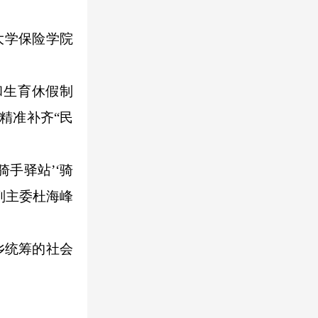
大学保险学院
生育休假制
精准补齐“民
手驿站’‘骑
副主委杜海峰
乡统筹的社会