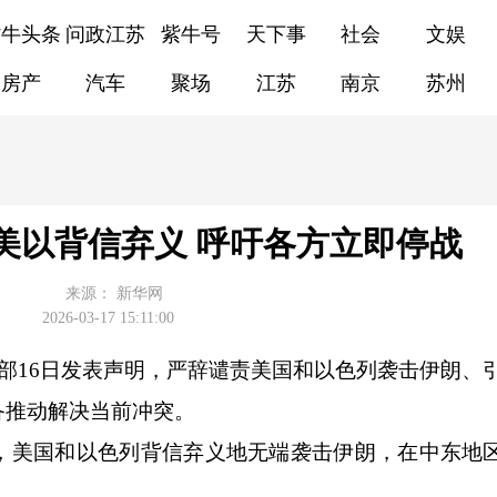
紫牛头条
问政江苏
紫牛号
天下事
社会
文娱
房产
汽车
聚场
江苏
南京
苏州
美以背信弃义 呼吁各方立即停战
来源：
新华网
2026-03-17 15:11:00
交部16日发表声明，严辞谴责美国和以色列袭击伊朗、
备推动解决当前冲突。
美国和以色列背信弃义地无端袭击伊朗，在中东地