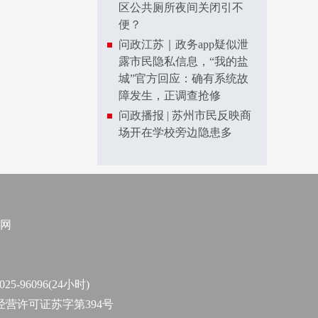
区公共厕所夜间关闭引不
便？
问政江苏｜政务app疑似泄
露市民隐私信息，“我的盐
城”官方回应：确有系统故
障发生，正调查抢修
问政播报 | 苏州市民反映商
场开在学校旁边隐患多
网
96096(24小时)
作经营许可证苏字第394号