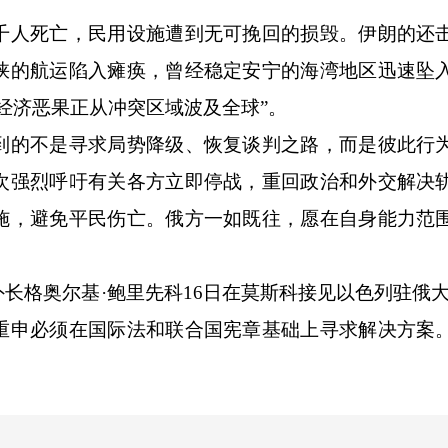
人死亡，民用设施遭到无可挽回的损毁。伊朗的还
峡的航运陷入瘫痪，曾经稳定安宁的海湾地区迅速坠
经济恶果正从冲突区域波及全球”。
的不是寻求局势降级、恢复谈判之路，而是彼此行
次强烈呼吁有关各方立即停战，重回政治和外交解决
施，避免平民伤亡。俄方一如既往，愿在自身能力范
格奥尔基·鲍里先科16日在莫斯科接见以色列驻俄大
重申必须在国际法和联合国宪章基础上寻求解决方案