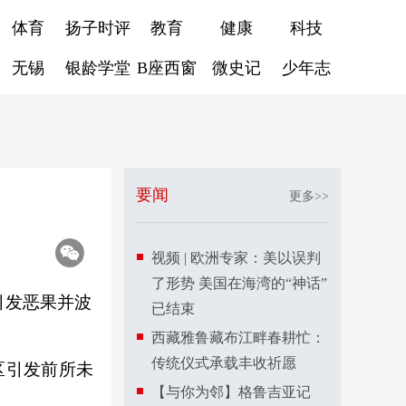
体育
扬子时评
教育
健康
科技
无锡
银龄学堂
B座西窗
微史记
少年志
要闻
更多>>
视频 | 欧洲专家：美以误判
了形势 美国在海湾的“神话”
引发恶果并波
已结束
西藏雅鲁藏布江畔春耕忙：
传统仪式承载丰收祈愿
区引发前所未
【与你为邻】格鲁吉亚记