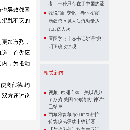
者：一种只存在于中国的爱
击也导致邻国
数说“新”变化丨春运收官!
入混乱不安的
新疆跨区域人员流动量达
1.33亿人次
看图学习丨总书记妙语“典”
为更加激烈，
明正确政绩观
轨道。首先应
围内，为推动
相关新闻
使奥代德·约
视频 | 欧洲专家：美以误判
。双方还讨论
了形势 美国在海湾的“神话”
已结束
西藏雅鲁藏布江畔春耕忙：
传统仪式承载丰收祈愿
【与你为邻】格鲁吉亚记