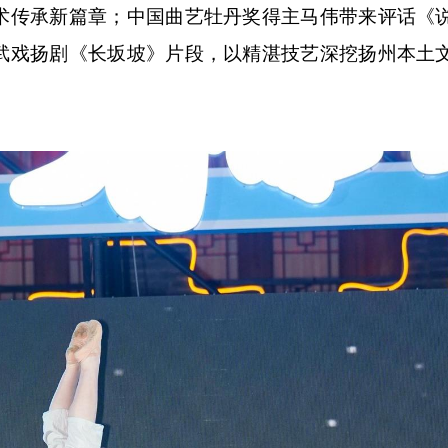
术传承新篇章；中国曲艺牡丹奖得主马伟带来评话《
武戏扬剧《长坂坡》片段，以精湛技艺深挖扬州本土