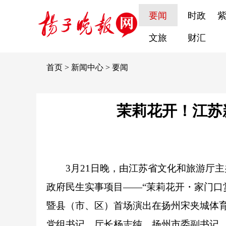
要闻
时政
文旅
财汇
首页
>
新闻中心
>
要闻
茉莉花开！江苏
3月21日晚，由江苏省文化和旅游厅主
政府民生实事项目——“茉莉花开・家门口
暨县（市、区）首场演出在扬州宋夹城体
党组书记、厅长杨志纯，扬州市委副书记