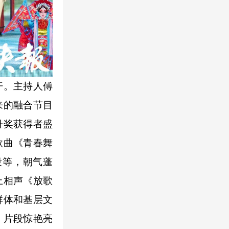
开。主持人傅
来的融合节目
丹奖获得者盛
歌曲《青春舞
段等，朝气蓬
上相声《放歌
群体和基层文
》片段惊艳亮