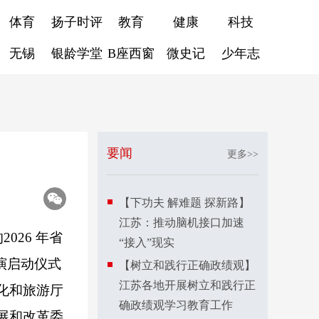
体育
扬子时评
教育
健康
科技
无锡
银龄学堂
B座西窗
微史记
少年志
要闻
更多>>
【下功夫 解难题 探新路】
江苏：推动脑机接口加速
026 年省
“接入”现实
演启动仪式
【树立和践行正确政绩观】
江苏各地开展树立和践行正
化和旅游厅
确政绩观学习教育工作
展和改革委