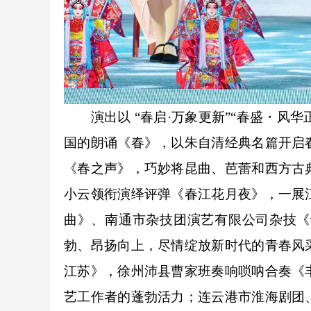
演出以 “春启·万象更新”“春盛・风华正
国的朗诵《春》，以朱自清经典名篇开启
《春之声》，巧妙将昆曲、芭蕾和西方古
小云领衔演绎评弹《春江花月夜》，一展
曲》、南通市杂技团演艺有限公司杂技《
勃、昂扬向上，尽情绽放新时代的青春风
江苏》，徐州沛县曹家班奏响唢呐合奏《
艺工作者的蓬勃活力；连云港市淮海剧团