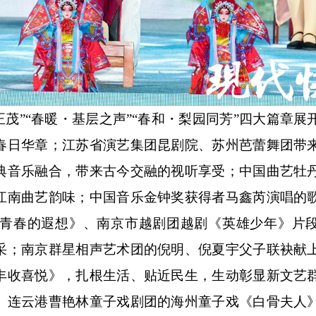
茂”“春暖・基层之声”“春和・梨园同芳”四大篇章展
春日华章；江苏省演艺集团昆剧院、苏州芭蕾舞团带
典音乐融合，带来古今交融的视听享受；中国曲艺牡
江南曲艺韵味；中国音乐金钟奖获得者马鑫芮演唱的
青春的遐想》、南京市越剧团越剧《英雄少年》片
采；南京群星相声艺术团的倪明、倪夏宇父子联袂献
丰收喜悦》，扎根生活、贴近民生，生动彰显新文艺
、连云港曹艳林童子戏剧团的海州童子戏《白骨夫人