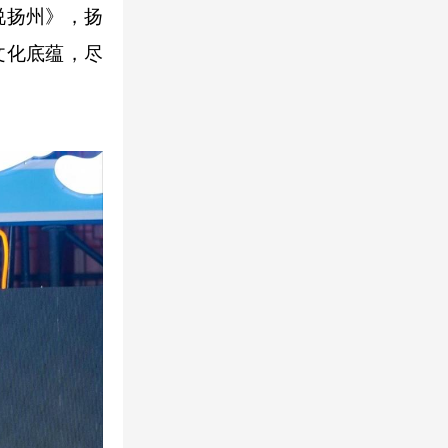
说扬州》，扬
文化底蕴，尽