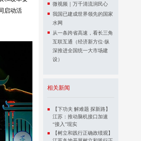
微视频｜万千清流润民心
同启动活
我国已建成世界领先的国家
水网
从一条跨省高速，看长三角
互联互通（经济新方位·纵
深推进全国统一大市场建
设）
相关新闻
【下功夫 解难题 探新路】
江苏：推动脑机接口加速
“接入”现实
【树立和践行正确政绩观】
江苏各地开展树立和践行正