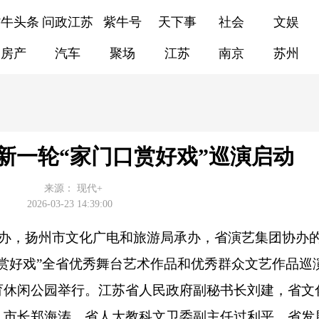
紫牛头条
问政江苏
紫牛号
天下事
社会
文娱
房产
汽车
聚场
江苏
南京
苏州
新一轮“家门口赏好戏”巡演启动
来源：
现代+
2026-03-23 14:39:00
办，扬州市文化广电和旅游局承办，省演艺集团协办的2
赏好戏”全省优秀舞台艺术作品和优秀群众文艺作品巡
育休闲公园举行。江苏省人民政府副秘书长刘建，省文
、市长郑海涛，省人大教科文卫委副主任过利平，省发