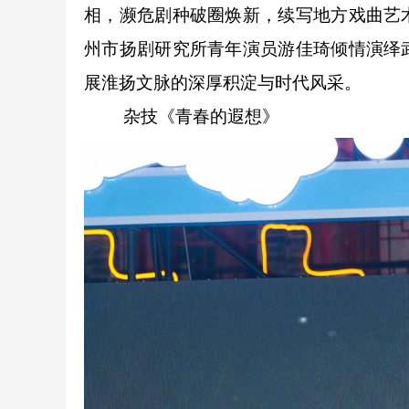
相，濒危剧种破圈焕新，续写地方戏曲艺
州市扬剧研究所青年演员游佳琦倾情演绎
展淮扬文脉的深厚积淀与时代风采。
杂技《青春的遐想》