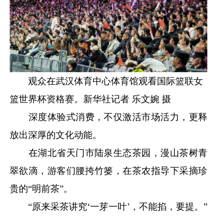
观众在武汉体育中心体育馆观看国际篮联女
篮世界杯资格赛。新华社记者 乐文婉 摄
深度体验式消费，不仅激活市场活力，更释
放出深厚的文化动能。
在湖北省天门市陆泉生态茶园，漫山茶树青
翠欲滴，游客们腰挎竹篓，在茶农指导下采摘珍
贵的“明前茶”。
“原来采茶讲究‘一芽一叶’，不能掐，要提。”