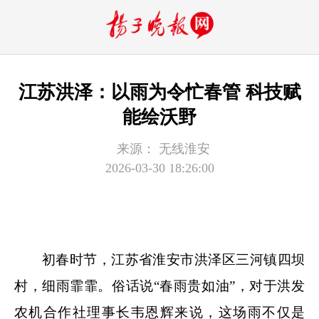
江苏洪泽：以雨为令忙春管 科技赋
能绘沃野
来源：
无线淮安
2026-03-30 18:26:00
初春时节，江苏省淮安市洪泽区三河镇四坝
村，细雨霏霏。俗话说“春雨贵如油”，对于洪发
农机合作社理事长韦恩辉来说，这场雨不仅是