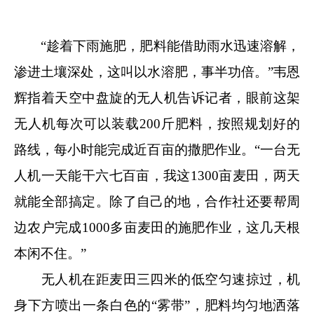
“趁着下雨施肥，肥料能借助雨水迅速溶解，
渗进土壤深处，这叫以水溶肥，事半功倍。”韦恩
辉指着天空中盘旋的无人机告诉记者，眼前这架
无人机每次可以装载200斤肥料，按照规划好的
路线，每小时能完成近百亩的撒肥作业。“一台无
人机一天能干六七百亩，我这1300亩麦田，两天
就能全部搞定。除了自己的地，合作社还要帮周
边农户完成1000多亩麦田的施肥作业，这几天根
本闲不住。”
无人机在距麦田三四米的低空匀速掠过，机
身下方喷出一条白色的“雾带”，肥料均匀地洒落