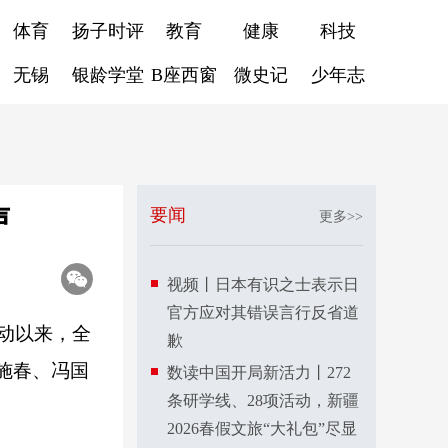
体育
扬子时评
教育
健康
科技
无锡
银龄学堂
B座西窗
微史记
少年志
声
要闻
更多>>
视频丨日本有识之士表示日
官方应对其错误言行反省道
行动以来，全
歉
施春、冯国
数读中国开局新活力丨272
条研学线、28项活动，新疆
2026春假文旅“大礼包”尽显