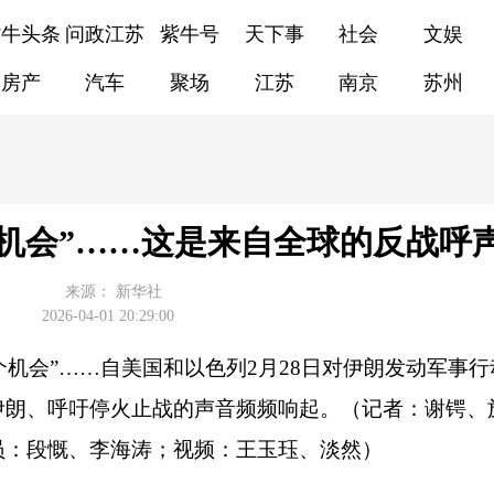
紫牛头条
问政江苏
紫牛号
天下事
社会
文娱
房产
汽车
聚场
江苏
南京
苏州
平机会”……这是来自全球的反战呼
来源：
新华社
2026-04-01 20:29:00
一个机会”……自美国和以色列2月28日对伊朗发动军事
伊朗、呼吁停火止战的声音频频响起。（记者：谢锷、
员：段慨、李海涛；视频：王玉珏、淡然）