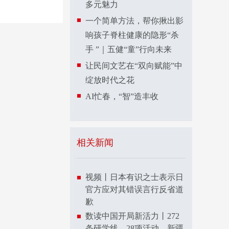
多元魅力
一个简单方法，帮你揪出影
响孩子脊柱健康的隐形“杀
手 ”｜五健“童”行向未来
让民间文艺在“双向赋能”中
绽放时代之花
AI忙春，“智”造丰收
相关新闻
视频丨日本有识之士表示日
官方应对其错误言行反省道
歉
数读中国开局新活力丨272
条研学线、28项活动，新疆