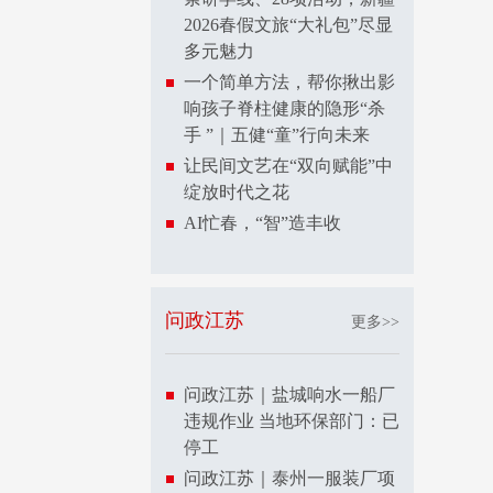
2026春假文旅“大礼包”尽显
多元魅力
一个简单方法，帮你揪出影
响孩子脊柱健康的隐形“杀
手 ”｜五健“童”行向未来
让民间文艺在“双向赋能”中
绽放时代之花
AI忙春，“智”造丰收
问政江苏
更多>>
问政江苏｜盐城响水一船厂
违规作业 当地环保部门：已
停工
问政江苏｜泰州一服装厂项