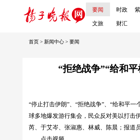
要闻
时政
文旅
财汇
首页
>
新闻中心
>
要闻
“拒绝战争”“给和
“停止打击伊朗”、“拒绝战争”、“给和平
球多地爆发游行集会，民众反对美以打击
芮、于艾岑、张淑惠、林威、陈晨；报道
点击视频