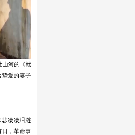
壮山河的《就
给挚爱的妻子
悲悲凄凄泪涟
有日，革命事