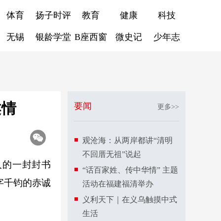
体育
扬子时评
教育
健康
科技
无锡
银龄学堂
B座西窗
微史记
少年志
柔情
要闻
更多>>
观沧海：从两岸都讲“清明
不回厝无祖”说起
人的一封封书
“话百家姓、传中华情” 主题
字千钧的赤诚
活动在福建福清举办
义利天下｜在义乌触摸中式
生活