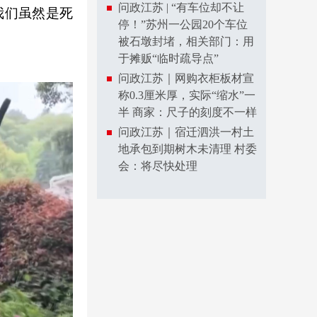
问政江苏 | “有车位却不让
我们虽然是死
停！”苏州一公园20个车位
被石墩封堵，相关部门：用
于摊贩“临时疏导点”
问政江苏｜网购衣柜板材宣
称0.3厘米厚，实际“缩水”一
半 商家：尺子的刻度不一样
问政江苏｜宿迁泗洪一村土
地承包到期树木未清理 村委
会：将尽快处理