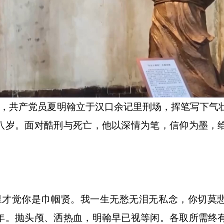
冽，共产党员夏明翰立于汉口余记里刑场，挥笔写下气
八岁。面对酷刑与死亡，他以深情为笔，信仰为墨，
才觉你是巾帼贤。我一生无愁无泪无私念，你切莫
年。抛头颅、洒热血，明翰早已视等闲。各取所需终