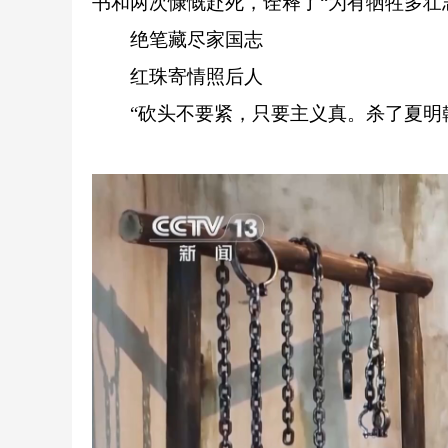
书和两次慷慨赴死，诠释了“为有牺牲多壮
绝笔藏尽家国志
红珠寄情照后人
“砍头不要紧，只要主义真。杀了夏明翰