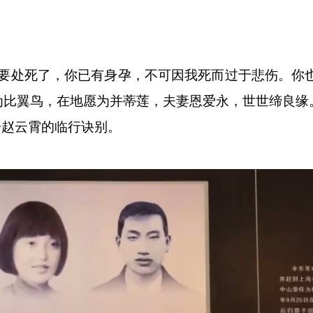
处死了，你已有身孕，不可因我死而过于悲伤。你
为比翼鸟，在地愿为并蒂莲，夫妻恩爱永，世世缔良缘
赵云霄的临行诀别。