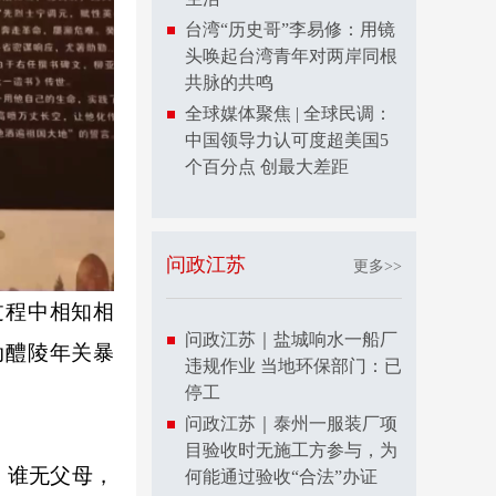
台湾“历史哥”李易修：用镜
头唤起台湾青年对两岸同根
共脉的共鸣
全球媒体聚焦 | 全球民调：
中国领导力认可度超美国5
个百分点 创最大差距
问政江苏
更多>>
过程中相知相
问政江苏｜盐城响水一船厂
动醴陵年关暴
违规作业 当地环保部门：已
停工
问政江苏｜泰州一服装厂项
目验收时无施工方参与，为
！谁无父母，
何能通过验收“合法”办证