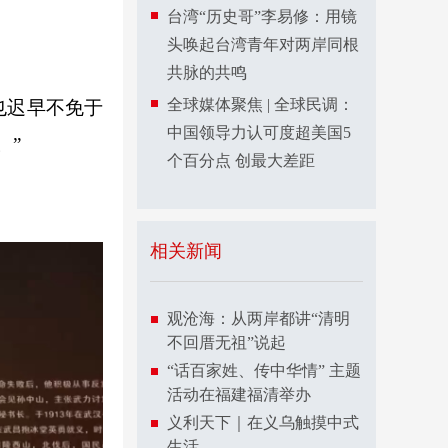
台湾“历史哥”李易修：用镜
头唤起台湾青年对两岸同根
共脉的共鸣
全球媒体聚焦 | 全球民调：
也迟早不免于
中国领导力认可度超美国5
。”
个百分点 创最大差距
相关新闻
观沧海：从两岸都讲“清明
不回厝无祖”说起
“话百家姓、传中华情” 主题
活动在福建福清举办
义利天下｜在义乌触摸中式
生活