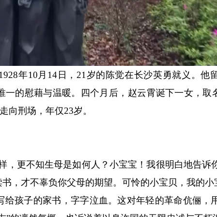
8年10月14日，21岁的陈觉在长沙英勇就义。他
唯一的慰藉与温暖。四个月后，赵云霄诞下一女，取名
霄走向刑场，年仅23岁。
，更不知生母是如何人？小宝宝！我很明白地告诉
读书，才不辜负你父母的期望。可怜的小宝贝，我的小
给孩子的家书，字字泣血。这对年轻的革命伉俪，