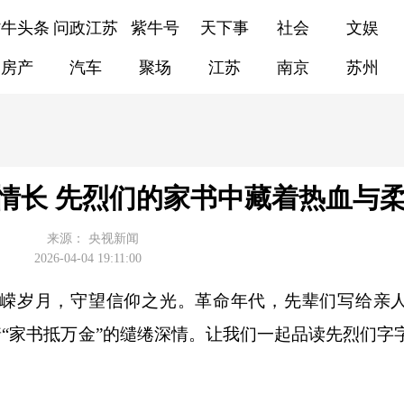
紫牛头条
问政江苏
紫牛号
天下事
社会
文娱
房产
汽车
聚场
江苏
南京
苏州
情长 先烈们的家书中藏着热血与
来源：
央视新闻
2026-04-04 19:11:00
嵘岁月，守望信仰之光。革命年代，先辈们写给亲
着“家书抵万金”的缱绻深情。让我们一起品读先烈们字