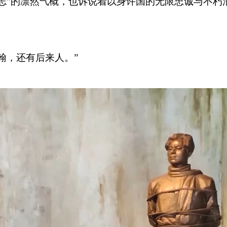
志”的凛然气概，也诉说着以身许国的无限忠诚与不朽
，还有后来人。”