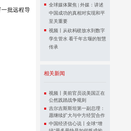
全球媒体聚焦 | 外媒：讲述
署一批远程导
中国成功的真相对实现和平
至关重要
视频丨从砍杩槎放水到数字
孪生管水 看千年古堰的智慧
传承
相关新闻
视频丨美前官员说美国正在
公然践踏战争规则
吉尔吉斯斯坦第一副总理：
愿继续扩大与中方经贸合作
中国经济信心说丨全球“增
绿”最多最快是如何炼成的