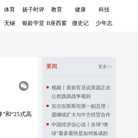
体育
扬子时评
教育
健康
科技
无锡
银龄学堂
B座西窗
微史记
少年志
要闻
更多>>
视频丨美前官员说美国正在
公然践踏战争规则
吉尔吉斯斯坦第一副总理：
和“25式高
愿继续扩大与中方经贸合作
中国经济信心说丨全球“增
绿”最多最快是如何炼成的