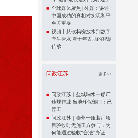
全球媒体聚焦 | 外媒：讲述
中国成功的真相对实现和平
至关重要
视频丨从砍杩槎放水到数字
孪生管水 看千年古堰的智慧
传承
问政江苏
更多>>
问政江苏｜盐城响水一船厂
违规作业 当地环保部门：已
停工
问政江苏｜泰州一服装厂项
目验收时无施工方参与，为
何能通过验收“合法”办证