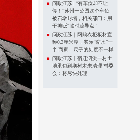
问政江苏 | “有车位却不让
停！”苏州一公园20个车位
被石墩封堵，相关部门：用
于摊贩“临时疏导点”
问政江苏｜网购衣柜板材宣
称0.3厘米厚，实际“缩水”一
半 商家：尺子的刻度不一样
问政江苏｜宿迁泗洪一村土
地承包到期树木未清理 村委
会：将尽快处理