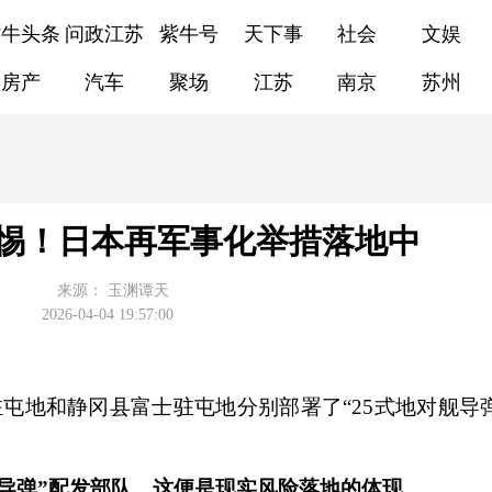
紫牛头条
问政江苏
紫牛号
天下事
社会
文娱
房产
汽车
聚场
江苏
南京
苏州
惕！日本再军事化举措落地中
来源：
玉渊谭天
2026-04-04 19:57:00
地和静冈县富士驻屯地分别部署了“25式地对舰导弹”
导弹”配发部队。这便是现实风险落地的体现。