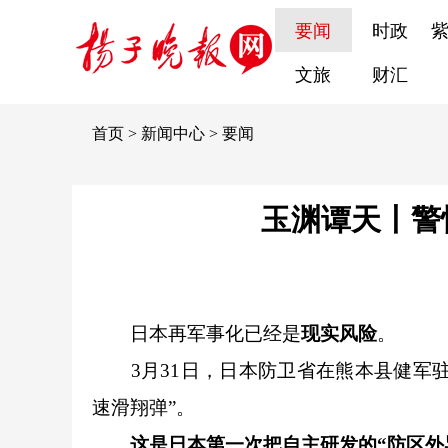
要闻
时政
文旅
财汇
首页
>
新闻中心
>
要闻
玉渊谭天丨警
日本再军事化已经是
现实风险
。
3月31日，日本防卫省在熊本县健军驻屯
速滑翔弹”。
这是日本第一次把自主研发的“防区外