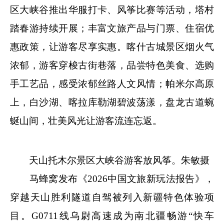
区大峡谷推出华服打卡、风筝比赛等活动，塔村
踏春游持续开展；丰富文旅产品与门票、住宿优
惠政策，让游客尽享实惠。喀什古城景区烟火气
浓郁，游客穿梭古街巷落，品尝特色美食、选购
手工艺品，感受浓郁丝路人文风情；帕米尔高原
上，白沙湖、喀拉库勒湖碧波荡漾，盘龙古道蜿
蜒山间，壮美风光让游客流连忘返。
天山托木尔景区大峡谷游客放风筝。朱敏摄
马蜂窝发布《2026中国文旅新玩法报告》，
穿越天山胜利隧道自驾被列入新疆特色体验项
目。G0711线乌尉高速成为南北疆畅游“快车