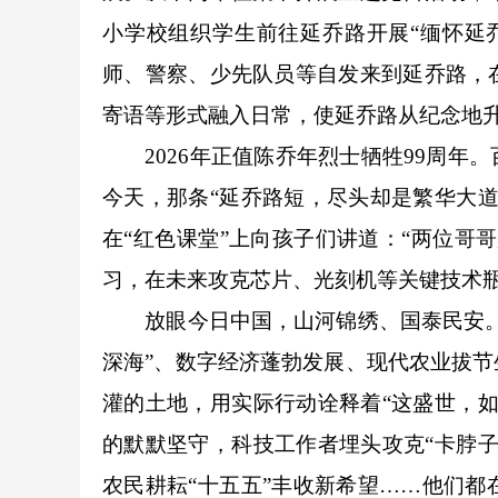
小学校组织学生前往延乔路开展“缅怀延
师、警察、少先队员等自发来到延乔路，
寄语等形式融入日常，使延乔路从纪念地
2026年正值陈乔年烈士牺牲99周年
今天，那条“延乔路短，尽头却是繁华大
在“红色课堂”上向孩子们讲道：“两位哥
习，在未来攻克芯片、光刻机等关键技术
放眼今日中国，山河锦绣、国泰民安。神
深海”、数字经济蓬勃发展、现代农业拔
灌的土地，用实际行动诠释着“这盛世，
的默默坚守，科技工作者埋头攻克“卡脖
农民耕耘“十五五”丰收新希望……他们