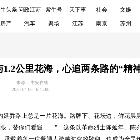
紫牛头条
问政江苏
紫牛号
天下事
社会
文娱
房产
汽车
聚场
江苏
南京
苏州
与1.2公里花海，心追两条路的“精
来源：
中安在线
2026-04-06 16:45:00
延乔路上总是一片花海。路牌下、花坛边，鲜花层
双眼，替你们看遍……”。这条以革命烈士陈延年、陈
道，承载着每一位普通人跨越时空的敬仰，也成为全民