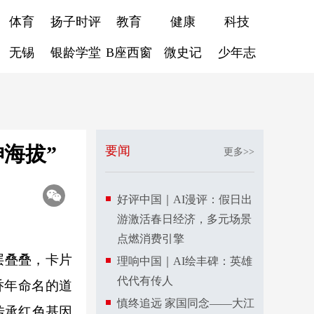
体育
扬子时评
教育
健康
科技
无锡
银龄学堂
B座西窗
微史记
少年志
神海拔”
要闻
更多>>
好评中国｜AI漫评：假日出
游激活春日经济，多元场景
点燃消费引擎
层叠叠，卡片
理响中国｜AI绘丰碑：英雄
代代有传人
乔年命名的道
慎终追远 家国同念——大江
传承红色基因