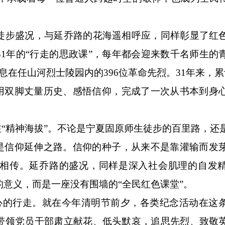
步盛况，与延乔路的花海遥相呼应，同样彰显了红
1年的“行走的思政课”，每年都会迎来数千名师生的
息在任山河烈士陵园内的396位革命先烈。31年来，累
子用双脚丈量历史、感悟信仰，完成了一次从书本到身
注“精神海拔”。不论是宁夏固原师生徒步的百里路，还
都是信仰延伸之路。信仰的种子，从来不是靠灌输而发
相传。延乔路的盛况，同样是深入社会肌理的自发
的意义，而是一座没有围墙的“全民红色课堂”。
的行走。就在今年清明节前夕，各类纪念活动在这
带领党员干部肃立献花、低头默哀，追思先烈、致敬