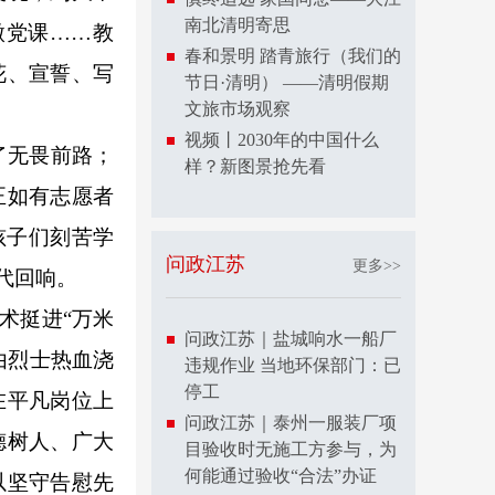
南北清明寄思
微党课……教
春和景明 踏青旅行（我们的
花、宣誓、写
节日·清明） ——清明假期
文旅市场观察
视频丨2030年的中国什么
了无畏前路；
样？新图景抢先看
正如有志愿者
孩子们刻苦学
问政江苏
更多>>
代回响。
术挺进“万米
问政江苏｜盐城响水一船厂
由烈士热血浇
违规作业 当地环保部门：已
停工
在平凡岗位上
问政江苏｜泰州一服装厂项
德树人、广大
目验收时无施工方参与，为
何能通过验收“合法”办证
以坚守告慰先