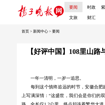
要闻
时政
文旅
财汇
首页
>
新闻中心
>
要闻
【好评中国】108里山路
一年一清明，一岁一追思。
每到这个慎终追远的时节，安徽合肥的
上写满深情：“这盛世，我们会是你们的
路，全长仅1.2公里，终点却连着繁华大