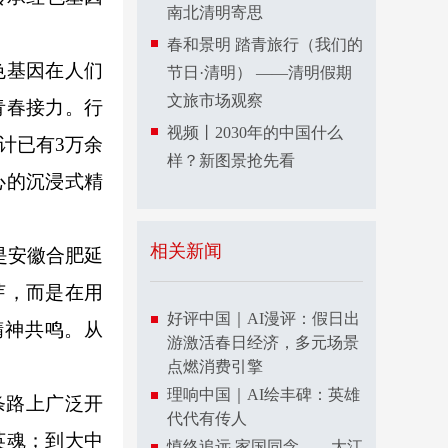
南北清明寄思
春和景明 踏青旅行（我们的
色基因在人们
节日·清明） ——清明假期
文旅市场观察
青春接力。行
视频丨2030年的中国什么
计已有3万余
样？新图景抢先看
心的沉浸式精
相关新闻
是安徽合肥延
芽，而是在用
好评中国｜AI漫评：假日出
精神共鸣。从
游激活春日经济，多元场景
点燃消费引擎
理响中国｜AI绘丰碑：英雄
条路上广泛开
代代有传人
英魂；到大中
慎终追远 家国同念——大江