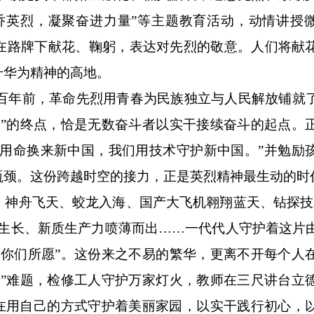
乔英烈，凝聚奋进力量”等主题教育活动，动情讲授
在路牌下献花、鞠躬，表达对先烈的敬意。人们将献
升华为精神的高地。
。百年前，革命先烈用青春为民族独立与人民解放铺就
道”的终点，恰是无数奋斗者以实干接续奋斗的起点。
哥用命换来新中国，我们用技术守护新中国。”并勉励
瓶颈。这份跨越时空的接力，正是英烈精神最生动的时
舟飞天、蛟龙入海、国产大飞机翱翔蓝天、钻探技
节生长、新质生产力喷薄而出……一代代人守护着这片
如你们所愿”。这份来之不易的繁华，更离不开每个人
子”难题，检修工人守护万家灯火，教师在三尺讲台立
都在用自己的方式守护着美丽家园，以实干践行初心，