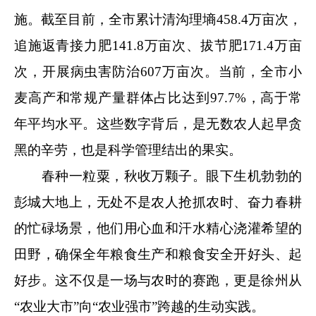
施。截至目前，全市累计清沟理墒458.4万亩次，
追施返青接力肥141.8万亩次、拔节肥171.4万亩
次，开展病虫害防治607万亩次。当前，全市小
麦高产和常规产量群体占比达到97.7%，高于常
年平均水平。这些数字背后，是无数农人起早贪
黑的辛劳，也是科学管理结出的果实。
春种一粒粟，秋收万颗子。眼下生机勃勃的
彭城大地上，无处不是农人抢抓农时、奋力春耕
的忙碌场景，他们用心血和汗水精心浇灌希望的
田野，确保全年粮食生产和粮食安全开好头、起
好步。这不仅是一场与农时的赛跑，更是徐州从
“农业大市”向“农业强市”跨越的生动实践。