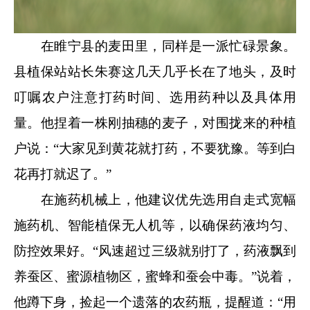
在睢宁县的麦田里，同样是一派忙碌景象。
县植保站站长朱赛这几天几乎长在了地头，及时
叮嘱农户注意打药时间、选用药种以及具体用
量。他捏着一株刚抽穗的麦子，对围拢来的种植
户说：“大家见到黄花就打药，不要犹豫。等到白
花再打就迟了。”
在施药机械上，他建议优先选用自走式宽幅
施药机、智能植保无人机等，以确保药液均匀、
防控效果好。“风速超过三级就别打了，药液飘到
养蚕区、蜜源植物区，蜜蜂和蚕会中毒。”说着，
他蹲下身，捡起一个遗落的农药瓶，提醒道：“用