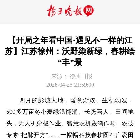
【开局之年看中国·遇见不一样的江
苏】江苏徐州：沃野染新绿，春耕绘
“丰”景
来源：
徐州日报
2026-04-25 21:59:00
四月的彭城大地，暖意渐浓、生机勃发，
500多万亩冬小麦绿浪翻涌、长势喜人。田间地
头，无人机穿梭作业、智慧农机轰鸣作响、农技
专家“把脉开方”……一幅幅科技春耕图在广袤田