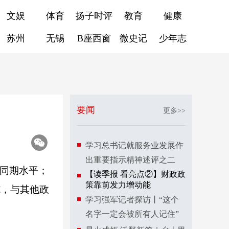
文娱
体育
扬子时评
教育
健康
苏州
无锡
B座西窗
微史记
少年志
要闻
更多>>
学习总书记就服务业发展作
出重要指示精神述评之二
年同期水平；
【读季报 看亮点②】财政政
策靠前发力增动能
施，与其他政
学习强军记者探访丨“这个
名字一定会被所有人记住”