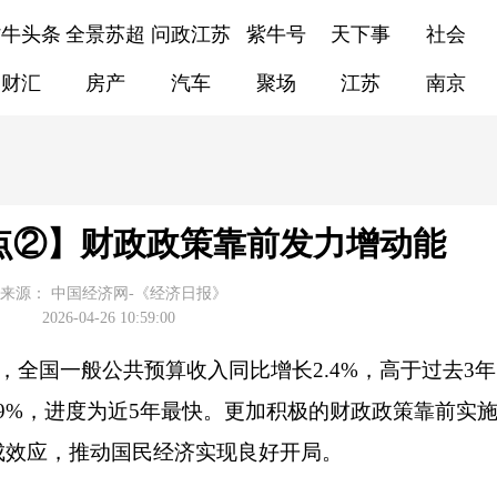
紫牛头条
全景苏超
问政江苏
紫牛号
天下事
社会
财汇
房产
汽车
聚场
江苏
南京
点②】财政政策靠前发力增动能
来源：
中国经济网-《经济日报》
2026-04-26 10:59:00
，全国一般公共预算收入同比增长2.4%，高于过去3
4.9%，进度为近5年最快。更加积极的财政政策靠前实
成效应，推动国民经济实现良好开局。