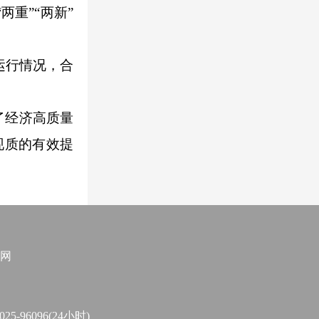
重”“两新”
运行情况，合
了经济高质量
现质的有效提
网
96096(24小时)