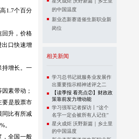
星火成炬 沃野新篇｜乡土里
的中国温度
1.7个百分
新业态新赛道催生新职业新
岗位
速回升，价格
进出口快速增
相关新闻
保持增长。一
学习总书记就服务业发展作
出重要指示精神述评之二
等因素带动；
【读季报 看亮点②】财政政
策靠前发力增动能
主要是股票市
学习强军记者探访丨“这个
模同比有所减
名字一定会被所有人记住”
星火成炬 沃野新篇｜乡土里
%。
的中国温度
度，全国一般