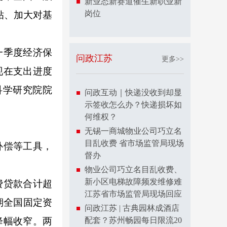
新业态新赛道催生新职业新
岗位
补贴、加大对基
一季度经济保
问政江苏
更多>>
现在支出进度
科学研究院院
问政互动｜快递没收到却显
示签收怎么办？快递损坏如
何维权？
无锡一商城物业公司巧立名
目乱收费 省市场监管局现场
补偿等工具，
督办
物业公司巧立名目乱收费、
新小区电梯故障频发维修难
费贷款合计超
江苏省市场监管局现场回应
同期全国固定资
问政江苏 | 古典园林成酒店
降幅收窄。两
配套？苏州畅园每日限流20