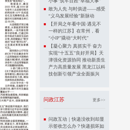
小事”筑牢百姓“幸福大事”
敢为人先 与时俱进——感受
“义乌发展经验”新脉动
【开局之年看中国·遇见不
一样的江苏】在常州，看
“小IP”撬动“大时代”
【凝心聚力 真抓实干 奋力
实现“十五五”良好开局】天
津强化资源协同 推动新质生
产力高质量发展 黑龙江以科
技创新引领产业全面振兴
问政江苏
更多>>
问政互动｜快递没收到却显
示签收怎么办？快递损坏如