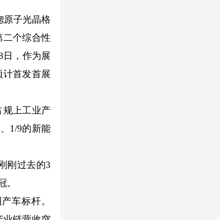
锶原子光晶格
第二个综合性
8日，作为展
预计首发首展
占规上工业产
、1/9的新能
刚刚过去的3
冠。
国产车标杆。
产业链营收突