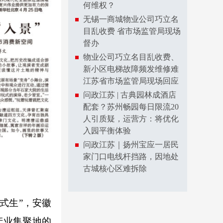
何维权？
无锡一商城物业公司巧立名
目乱收费 省市场监管局现场
督办
物业公司巧立名目乱收费、
新小区电梯故障频发维修难
江苏省市场监管局现场回应
问政江苏 | 古典园林成酒店
配套？苏州畅园每日限流20
人引质疑，运营方：将优化
入园平衡体验
问政江苏｜扬州宝应一居民
家门口电线杆挡路，因地处
古城核心区难拆除
式生”，安徽
产业集聚地的