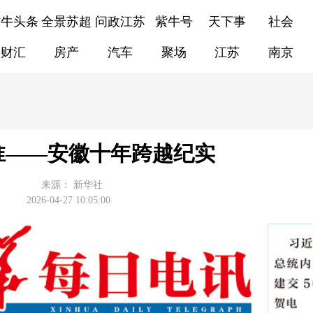
紫牛头条
全景苏超
问政江苏
紫牛号
天下事
社会
财汇
房产
汽车
聚场
江苏
南京
淮——安徽十年跨越纪实
来源：
新华社
2026-04-27 10:05:00