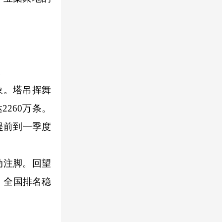
。
象。塔吊挥舞
260万条。
目提前到一季度
动注脚。回望
阶，全国排名稳