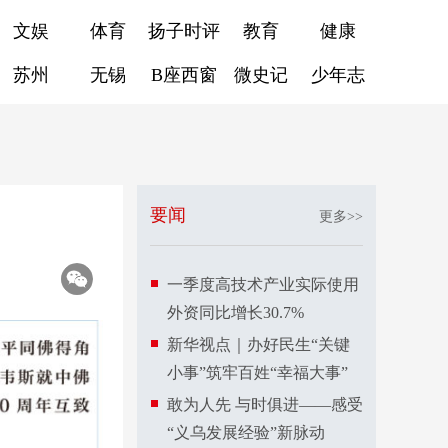
文娱
体育
扬子时评
教育
健康
苏州
无锡
B座西窗
微史记
少年志
要闻
更多>>
一季度高技术产业实际使用
外资同比增长30.7%
新华视点｜办好民生“关键
小事”筑牢百姓“幸福大事”
敢为人先 与时俱进——感受
“义乌发展经验”新脉动