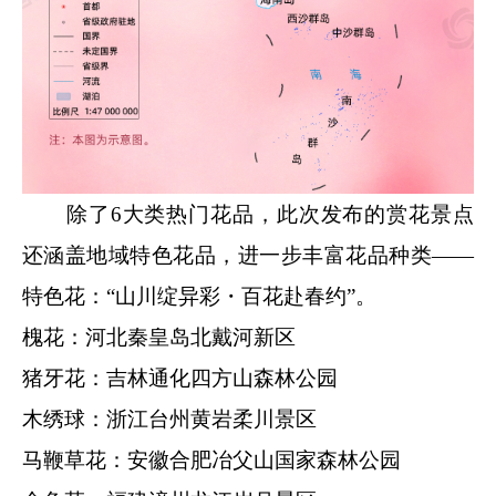
除了6大类热门花品，此次发布的赏花景点
还涵盖地域特色花品，进一步丰富花品种类——
特色花：“山川绽异彩・百花赴春约”。
槐花：河北秦皇岛北戴河新区
猪牙花：吉林通化四方山森林公园
木绣球：浙江台州黄岩柔川景区
马鞭草花：安徽合肥冶父山国家森林公园