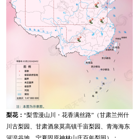
梨花：
“梨雪漫山川・花香满丝路”（甘肃兰州什
川古梨园、甘肃酒泉莫高镇千亩梨园、青海海东
河湟谷地、宁夏固原神林山庄百年梨园）；