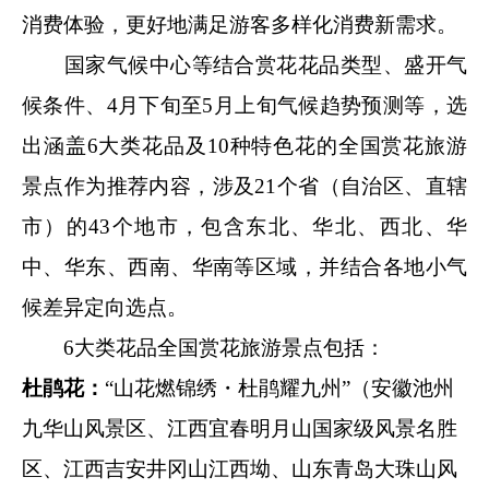
消费体验，更好地满足游客多样化消费新需求。
国家气候中心等结合赏花花品类型、盛开气
候条件、4月下旬至5月上旬气候趋势预测等，选
出涵盖6大类花品及10种特色花的全国赏花旅游
景点作为推荐内容，涉及21个省（自治区、直辖
市）的43个地市，包含东北、华北、西北、华
中、华东、西南、华南等区域，并结合各地小气
候差异定向选点。
6大类花品全国赏花旅游景点包括：
杜鹃花：
“山花燃锦绣・杜鹃耀九州”（安徽池州
九华山风景区、江西宜春明月山国家级风景名胜
区、江西吉安井冈山江西坳、山东青岛大珠山风