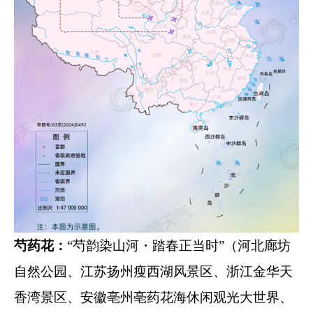
芍药花：
“芍韵染山河・踏春正当时”（河北廊坊
自然公园、江苏扬州瘦西湖风景区、浙江金华天
香湾景区、安徽亳州亳药花海休闲观光大世界、