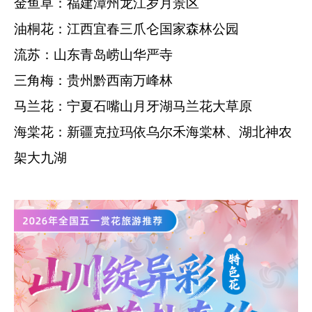
金鱼草：福建漳州龙江岁月景区
油桐花：江西宜春三爪仑国家森林公园
流苏：山东青岛崂山华严寺
三角梅：贵州黔西南万峰林
马兰花：宁夏石嘴山月牙湖马兰花大草原
海棠花：新疆克拉玛依乌尔禾海棠林、湖北神农
架大九湖