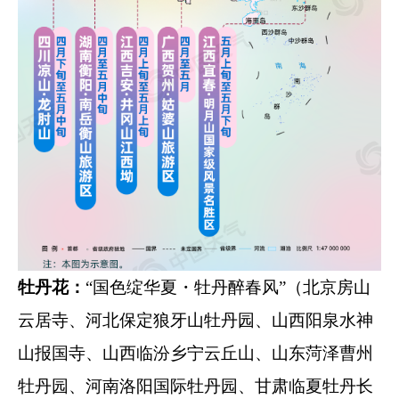
牡丹花：
“国色绽华夏・牡丹醉春风”（北京房山
云居寺、河北保定狼牙山牡丹园、山西阳泉水神
山报国寺、山西临汾乡宁云丘山、山东菏泽曹州
牡丹园、河南洛阳国际牡丹园、甘肃临夏牡丹长