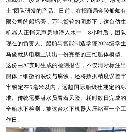
士”团队研发的产品。日前，在招商局金陵船舶有
限公司的船坞旁，万吨货轮的阴影下，这台仿生
机器人正悄无声息地潜入水中。
8
小时后，团队
现在的负责人、船舶与智能制造学院
2024
级学生
马俊就从电脑上调出一份完整的三维船体模型。
这份由
AI
实时生成的检测报告，不仅清晰标注出
船体上细微的裂纹与腐蚀，还将数据精度误差牢
牢锁定在
5
毫米以内，远超国际船级社规定的标
准。传统需要潜水员冒着风险、耗时数日完成的
全船水下检测，被这台水下机器人压缩至一个工
作日。