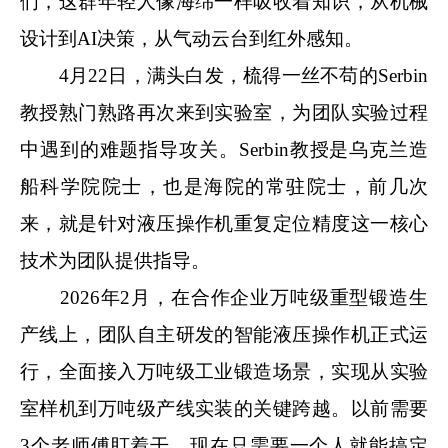
们，这群年轻人像海绵一样吸收着知识，从机械
设计到
AI
决策，从气动云台到红外感知。
4
月
22
日，满头白发，梳得一丝不苟的
Serbin
教授熟门熟路再次来到实验室，为团队实验过程
中遇到的难题指导攻关。
Serbin
教授是乌克兰造
船科学院院士，也是海院的常驻院士，前几次
来，就是针对液压操作机重复定位精度这一核心
技术为团队提供指导。
2026
年
2
月，在合作企业万吨级重型锻造生
产线上，团队自主研发的智能液压操作机正式运
行，全面接入万吨级工业锻造场景，实现从实验
室样机到万吨级产线实装的关键跨越。以前需要
3
个老师傅盯着干，现在只需要一个人就能搞定