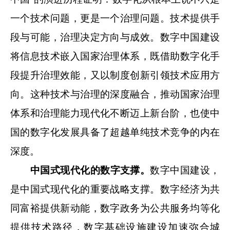
一个技术问题，更是一个治理问题。技术提供手
段与可能，治理决定方向与成效。数字中国建设
将信息技术嵌入国家治理体系，既借助数字化手
段提升治理效能，又以制度创新引领技术应用方
向。这种技术与治理的深度融合，推动国家治理
体系和治理能力现代化不断迈上新台阶，也使中
国的数字化发展具备了超越单纯技术竞争的内在
深度。
中国式现代化的数字支撑。
数字中国建设，
是中国式现代化的重要战略支撑。数字经济为共
同富裕提供新动能，数字政务为公共服务均等化
提供技术路径，数字基础设施建设加速弥合城