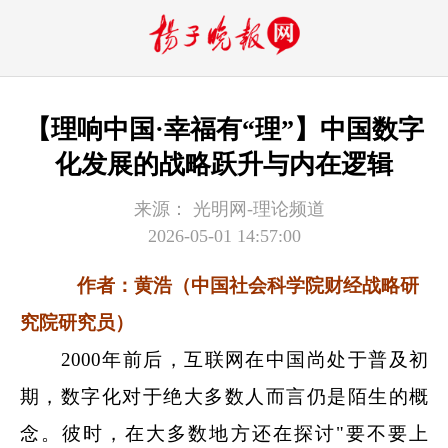
【理响中国·幸福有“理”】中国数字
化发展的战略跃升与内在逻辑
来源：
光明网-理论频道
2026-05-01 14:57:00
作者：黄浩（中国社会科学院财经战略研
究院研究员）
2000年前后，互联网在中国尚处于普及初
期，数字化对于绝大多数人而言仍是陌生的概
念。彼时，在大多数地方还在探讨"要不要上