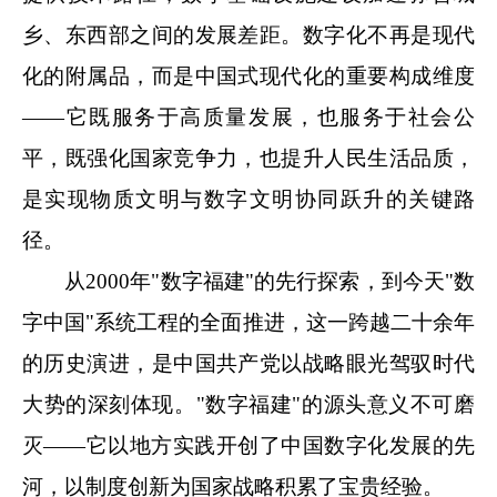
乡、东西部之间的发展差距。数字化不再是现代
化的附属品，而是中国式现代化的重要构成维度
——它既服务于高质量发展，也服务于社会公
平，既强化国家竞争力，也提升人民生活品质，
是实现物质文明与数字文明协同跃升的关键路
径。
从2000年"数字福建"的先行探索，到今天"数
字中国"系统工程的全面推进，这一跨越二十余年
的历史演进，是中国共产党以战略眼光驾驭时代
大势的深刻体现。"数字福建"的源头意义不可磨
灭——它以地方实践开创了中国数字化发展的先
河，以制度创新为国家战略积累了宝贵经验。