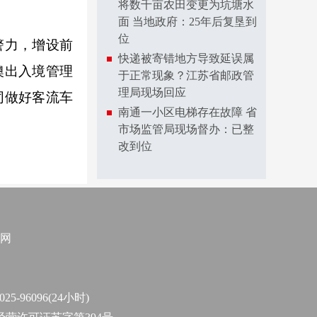
将数千亩农田变更为坑塘水
面 当地政府：25年后复垦到
位
警力，增设前
快递被寄错地方导致延误属
澳出入境管理
于正常现象？江苏省邮政管
理局现场回应
同做好客流车
南通一小区电梯存在故障 省
市场监管局现场督办：已整
改到位
网
96096(24小时)