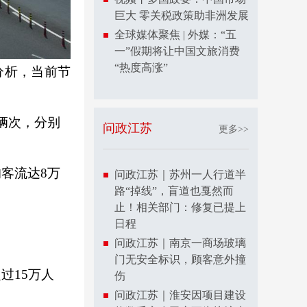
巨大 零关税政策助非洲发展
全球媒体聚焦 | 外媒：“五
一”假期将让中国文旅消费
“热度高涨”
分析，当前节
万辆次，分别
问政江苏
更多>>
客流达8万
问政江苏｜苏州一人行道半
路“掉线”，盲道也戛然而
止！相关部门：修复已提上
日程
问政江苏｜南京一商场玻璃
。
门无安全标识，顾客意外撞
过15万人
伤
问政江苏｜淮安因项目建设