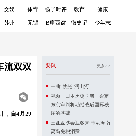
文娱
体育
扬子时评
教育
健康
苏州
无锡
B座西窗
微史记
少年志
车流双双
要闻
更多>>
一曲“牧光”润山河
视频丨日本历史学者：否定
东京审判将动摇战后国际秩
计，
自4月29
序的基础
三亚亚沙会迎客来 带动海南
离岛免税消费