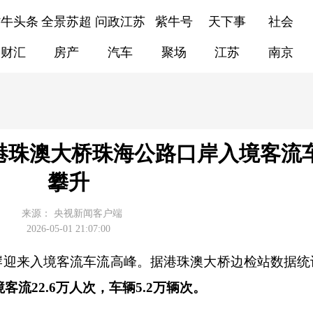
紫牛头条
全景苏超
问政江苏
紫牛号
天下事
社会
财汇
房产
汽车
聚场
江苏
南京
 港珠澳大桥珠海公路口岸入境客流
攀升
来源：
央视新闻客户端
2026-05-01 21:07:00
迎来入境客流车流高峰。据港珠澳大桥边检站数据统
客流22.6万人次，车辆5.2万辆次。