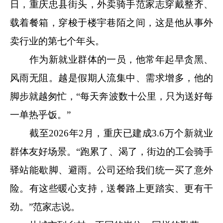
日，重庆忠县街头，外卖骑手范家志穿戴整齐、
载着餐箱，穿梭于楼宇巷陌之间，这是他从事外
卖行业的第七个年头。
作为新就业群体的一员，他常年起早贪黑、
风雨无阻。越是假期人流集中、需求增多，他的
脚步就越匆忙，“每天奔波数十公里，只为送好每
一单热乎饭。”
截至2026年2月，重庆已建成3.6万个新就业
群体友好场景。“跑累了、渴了，街边的工会骑手
驿站能歇脚、避雨。公司还给我们统一买了意外
险。有这些暖心支持，送餐路上更踏实、更有干
劲。”范家志说。