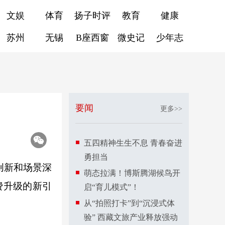
文娱
体育
扬子时评
教育
健康
苏州
无锡
B座西窗
微史记
少年志
要闻
更多>>
五四精神生生不息 青春奋进
勇担当
创新和场景深
萌态拉满！博斯腾湖候鸟开
费升级的新引
启“育儿模式”！
从“拍照打卡”到“沉浸式体
验” 西藏文旅产业释放强动