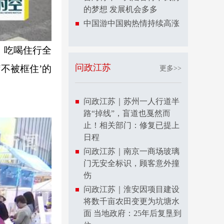
的梦想 发展机会多多
中国游中国购热情持续高涨
，吃喝住行全
问政江苏
不被框住’的
更多>>
问政江苏｜苏州一人行道半
路“掉线”，盲道也戛然而
止！相关部门：修复已提上
日程
问政江苏｜南京一商场玻璃
门无安全标识，顾客意外撞
伤
问政江苏｜淮安因项目建设
将数千亩农田变更为坑塘水
面 当地政府：25年后复垦到