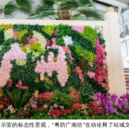
示室的标志性景观，“粤韵广南坊”生动诠释了站城