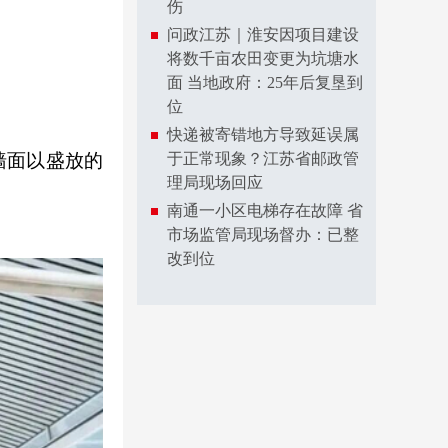
伤
问政江苏｜淮安因项目建设
将数千亩农田变更为坑塘水
面 当地政府：25年后复垦到
位
快递被寄错地方导致延误属
墙面以盛放的
于正常现象？江苏省邮政管
理局现场回应
南通一小区电梯存在故障 省
市场监管局现场督办：已整
改到位