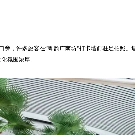
口旁，许多旅客在“粤韵广南坊”打卡墙前驻足拍照。
文化氛围浓厚。