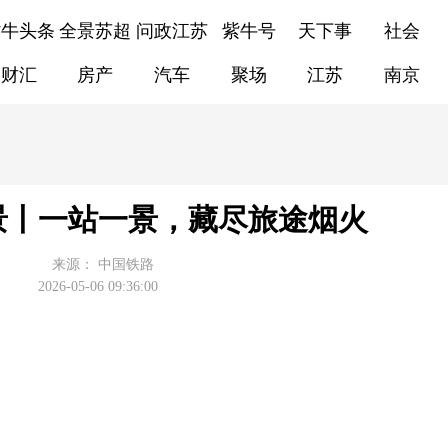
紫牛头条
全景苏超
问政江苏
紫牛号
天下事
社会
财汇
房产
汽车
聚场
江苏
南京
景丨一站一景，藏尽旅途烟火
来源：
中国铁路
2026-05-06 09:36:00