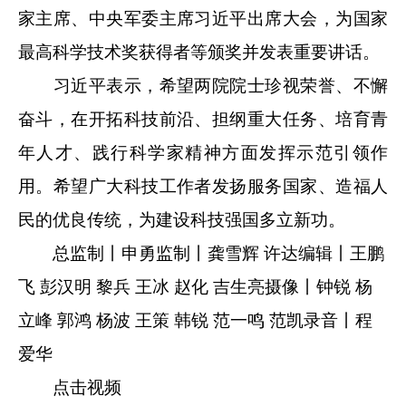
家主席、中央军委主席习近平出席大会，为国家
最高科学技术奖获得者等颁奖并发表重要讲话。
习近平表示，希望两院院士珍视荣誉、不懈
奋斗，在开拓科技前沿、担纲重大任务、培育青
年人才、践行科学家精神方面发挥示范引领作
用。希望广大科技工作者发扬服务国家、造福人
民的优良传统，为建设科技强国多立新功。
总监制丨申勇
监制丨龚雪辉 许达
编辑丨王鹏
飞 彭汉明 黎兵 王冰 赵化 吉生亮
摄像丨钟锐 杨
立峰 郭鸿 杨波 王策 韩锐 范一鸣 范凯
录音丨程
爱华
点击视频