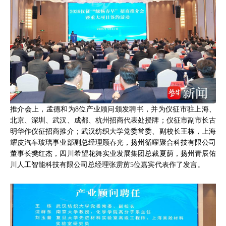
推介会上，孟德和为8位产业顾问颁发聘书，并为仪征市驻上海、
北京、深圳、武汉、成都、杭州招商代表处授牌；仪征市副市长古
明华作仪征招商推介；武汉纺织大学党委常委、副校长王栋，上海
耀皮汽车玻璃事业部副总经理顾春光，扬州循曜聚合科技有限公司
董事长樊红杰，四川希望花舞实业发展集团总裁夏荫，扬州青辰佑
川人工智能科技有限公司总经理张雳苈5位嘉宾代表作了发言。