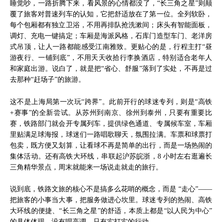
睡觉吵，一路折腾下来，看风景的心情都没了，“长三角之星”则颠
覆了旅客对普速列车的认知，它把舒适放在了第一位。全列软卧，
每个包厢都有独立卫浴，不用再排队抢洗漱间；床头有智能面板，
调灯、充电一键搞定；车厢是海派风格，石库门造型车门、老洋房
式吊顶，让人一路都能感受江南雅致。更贴心的是，行程主打“昼
游夜行、一铺到底”，不用天天收拾行李换酒店，特别适合老年人
和家庭出游。说白了，就是把“省心、舒服”落到了实处，不再是过
去那种“赶场子”的旅游。
这不是上海局第一次玩“跨界”。此前开行的球迷专列，则是“高铁
+赛事”的全新尝试。从苏州到南京、徐州到泰州，只要有重要比
赛，铁路部门就会开专属列车，提供绿色通道、专属候车室，车厢
里贴满足球海报，球迷们一路唱歌聊天，氛围拉满。车票和球票打
包卖，既方便又划算，让看球不再是简单的出行，而是一场热闹的
集体活动。还有高铁大环线，串联起沪苏皖浙，8 小时左右逛遍长
三角精华景点，周末就能来一场说走就走的旅行。
说到底，铁路文旅的核心不是搞多么花哨的概念，而是 “走心”——
把旅客的小事当大事，把服务做进心坎里。球迷专列的热闹、高铁
大环线的便捷、“长三角之星”的舒适，本质上都是“以人民为中心”
的具体体现，没有唱高调，只有实打实的行动。