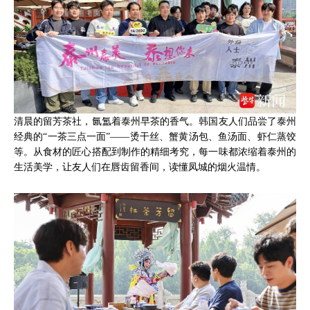
清晨的留芳茶社，氤氲着泰州早茶的香气。韩国友人们品尝了泰州
经典的“一茶三点一面”——烫干丝、蟹黄汤包、鱼汤面、虾仁蒸饺
等。从食材的匠心搭配到制作的精细考究，每一味都浓缩着泰州的
生活美学，让友人们在唇齿留香间，读懂凤城的烟火温情。