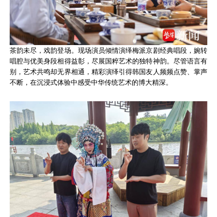
茶韵未尽，戏韵登场。现场演员倾情演绎梅派京剧经典唱段，婉转
唱腔与优美身段相得益彰，尽展国粹艺术的独特神韵。尽管语言有
别，艺术共鸣却无界相通，精彩演绎引得韩国友人频频点赞、掌声
不断，在沉浸式体验中感受中华传统艺术的博大精深。