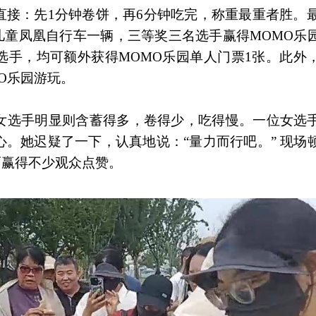
接：先1分钟卷饼，再6分钟吃完，称重最重者胜。最
获儿童凤凰自行车一辆，三等奖三名选手赢得MOMO乐
选手，均可额外获得MOMO乐园单人门票1张。此外
O乐园游玩。
女选手明显则含蓄得多，卷得少，吃得慢。一位女选
。她迟疑了一下，认真地说：“量力而行吧。” 现场
而赢得不少观众点赞。