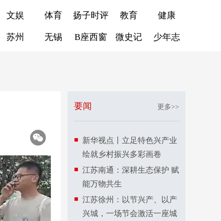
文娱
体育
扬子时评
教育
健康
苏州
无锡
B座西窗
微史记
少年志
要闻
更多>>
新华视点丨立足特色兴产业
绘就乡村振兴多彩画卷
江苏南通：深耕生态保护 赋
能万物共生
江苏徐州：以节兴产、以产
兴城，一场节会激活一座城