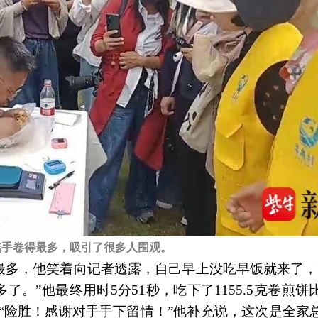
选手卷得最多，吸引了很多人围观。
最多，他笑着向记者透露，自己早上没吃早饭就来了，
。”他最终用时5分51秒，吃下了1155.5克卷煎饼
，“险胜！感谢对手手下留情！”他补充说，这次是全家