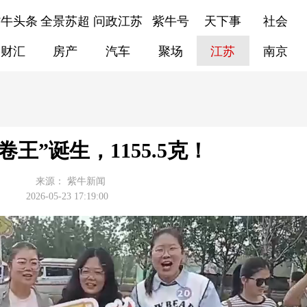
紫牛头条
全景苏超
问政江苏
紫牛号
天下事
社会
财汇
房产
汽车
聚场
江苏
南京
卷王”诞生，1155.5克！
来源：
紫牛新闻
2026-05-23 17:19:00