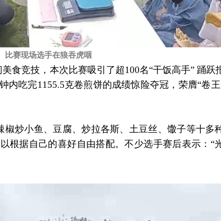
比赛现场选手在狼吞虎咽
食竞技，本次比赛吸引了超100名“干饭高手” 踊跃
钟内吃完1155.5克卷煎饼的成绩惊险夺冠，荣膺“卷
辣椒炒小鱼、豆腐、炒拉各斯、土豆丝、馓子等十多
可以根据自己的喜好自由搭配。不少选手赛后表示：“