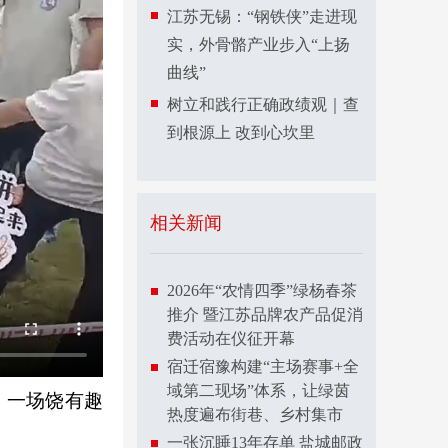
江苏无锡：“钢铁侠”走进现
实，外骨骼产业步入“上扬
曲线”
树立和践行正确政绩观｜查
到根源上 改到心坎里
相关新闻
2026年“农情四季”绿杨春茶
推介 暨江苏品牌农产品促消
费活动在仪征开幕
宿迁宿豫构建“主场赛事+全
域第二现场”体系，让绿茵
，一场饶有趣
热度遍布街巷、乡村集市
一张沉睡13年存单 盐城邮政