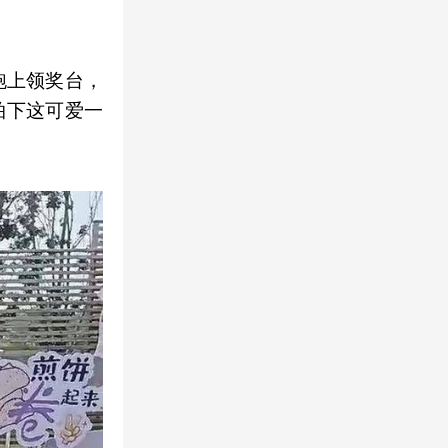
跑上领奖台，
拍下这可爱一