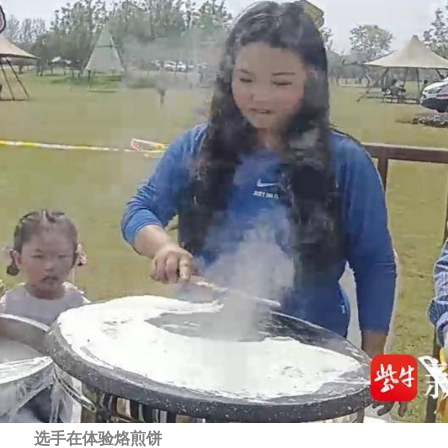
选手在体验烙煎饼