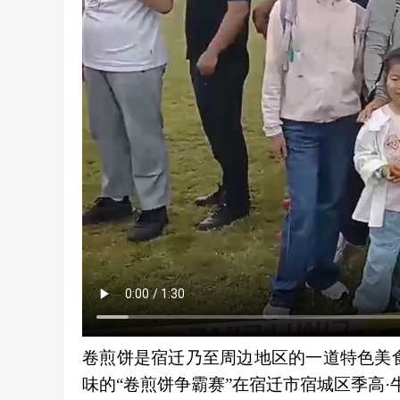
卷煎饼是宿迁乃至周边地区的一道特色美食
味的“卷煎饼争霸赛”在宿迁市宿城区季高