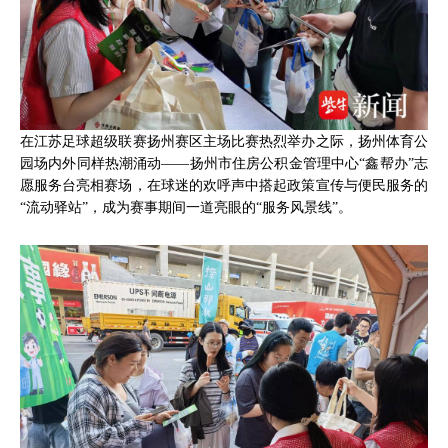
在江苏足球超级联赛扬州赛区主场比赛热烈举办之际，扬州体育公
园场内外同样热潮涌动——扬州市住房公积金管理中心“鑫帮办”志
愿服务台亮相赛场，在球迷的欢呼声中搭起政策宣传与便民服务的
“流动驿站”，成为赛事期间一道亮眼的“服务风景线”。