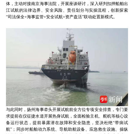
体，主动对接南京海事法院，开展座谈研讨，深入研判扣押船舶出
江试航的法律边界、安全风险、责任划分与实操流程，创新探索
“司法保全+海事监管+安全试航+资产盘活”联动处置新模式。
与此同时，扬州海事牵头开展试航前全方位专项安全排查，专门要
求提前在仪征捷水道开展热身试航，全面检验主机、舵机等核心设
备运行状态，提前暴露潜在故障和安全隐患，坚决杜绝“带病试
航”；同步对船舶动力系统、导航助航设备、应急救生设施、操纵