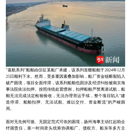
“嘉航系列”船舶由仪征某船厂承建，该系列首艘船舶于2024年12月
25日顺利下水。然而，受多重因素叠加影响，船厂资金链断裂陷入
破产困境，项目全面停滞，该系列船舶也因涉及经济纠纷被南京海
事法院依法扣押。按照传统处置惯例，扣押船舶严禁离港试航，船
舶无法完成法定检验验收，无法办理营运手续，整个项目陷入“建
造停滞、船舶扣押、无法试航、难以交付、资金断流”的严峻困
局。
面对无先例可循、无固定范式可依的困境，扬州海事主动扛起助企
纾困责任，第一时间牵头统筹协调船厂、债权方、船东等多方主