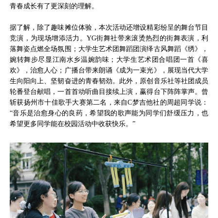
青春成长有了更深刻的理解。
据了解，除了趣味摊位体验，本次活动还增设精彩纷呈的舞台节目
竞演，为现场增添活力。YG街舞社带来滚烫热烈的街舞表演，利
落舞姿点燃全场氛围；大学生艺术团舞蹈团演绎古风舞蹈《绣》，
婉转舞步尽显江南水乡温婉韵味；大学生艺术团合唱团一首《喜
欢》，治愈人心；广播台带来朗诵《成为一束光》，展现当代大学
生向阳向上、坚韧奋进的青春韧劲。此外，原创音乐社等社团成员
轮番登台献唱，一首首动听曲目接续上演，赢得台下阵阵掌声。曾
斩获扬州市十佳歌手大赛第二名，来自C梦吉他社的周超同学说：
“音乐是治愈身心的良药，希望我的歌声能为同学们舒缓压力，也
希望更多同学能在校园活动中收获快乐。”