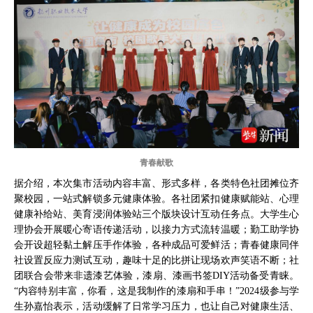
青春献歌
据介绍，本次集市活动内容丰富、形式多样，各类特色社团摊位齐
聚校园，一站式解锁多元健康体验。各社团紧扣健康赋能站、心理
健康补给站、美育浸润体验站三个版块设计互动任务点。大学生心
理协会开展暖心寄语传递活动，以接力方式流转温暖；勤工助学协
会开设超轻黏土解压手作体验，各种成品可爱鲜活；青春健康同伴
社设置反应力测试互动，趣味十足的比拼让现场欢声笑语不断；社
团联合会带来非遗漆艺体验，漆扇、漆画书签DIY活动备受青睐。
“内容特别丰富，你看，这是我制作的漆扇和手串！”2024级参与学
生孙嘉怡表示，活动缓解了日常学习压力，也让自己对健康生活、