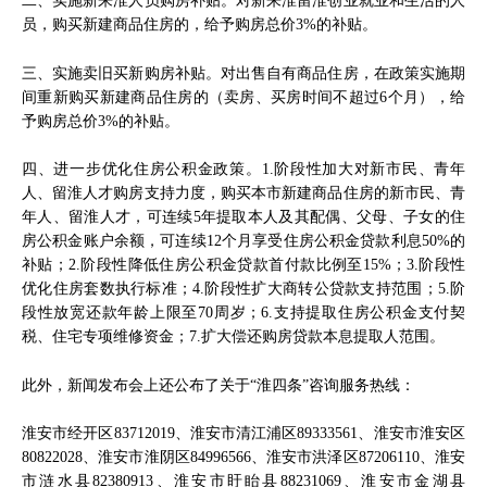
二、实施新来淮人员购房补贴。对新来淮留淮创业就业和生活的人
员，购买新建商品住房的，给予购房总价3%的补贴。
三、实施卖旧买新购房补贴。对出售自有商品住房，在政策实施期
间重新购买新建商品住房的（卖房、买房时间不超过6个月），给
予购房总价3%的补贴。
四、进一步优化住房公积金政策。1.阶段性加大对新市民、青年
人、留淮人才购房支持力度，购买本市新建商品住房的新市民、青
年人、留淮人才，可连续5年提取本人及其配偶、父母、子女的住
房公积金账户余额，可连续12个月享受住房公积金贷款利息50%的
补贴；2.阶段性降低住房公积金贷款首付款比例至15%；3.阶段性
优化住房套数执行标准；4.阶段性扩大商转公贷款支持范围；5.阶
段性放宽还款年龄上限至70周岁；6.支持提取住房公积金支付契
税、住宅专项维修资金；7.扩大偿还购房贷款本息提取人范围。
此外，新闻发布会上还公布了关于“淮四条”咨询服务热线：
淮安市经开区83712019、淮安市清江浦区89333561、淮安市淮安区
80822028、淮安市淮阴区84996566、淮安市洪泽区87206110、淮安
市涟水县82380913、淮安市盱眙县88231069、淮安市金湖县