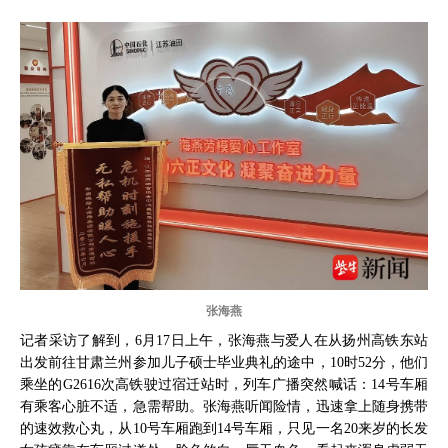
张海燕
记者采访了解到，6月17日上午，张海燕与爱人在从扬州高铁东站
出发前往甘肃兰州参加儿子硕士毕业典礼的途中，10时52分，他们
乘坐的G2616次高铁驶过宿迁站时，列车广播突然喊话：14号车厢
有乘客心脏不适，急需帮助。张海燕听闻险情，迅速拿上随身携带
的速效救心丸，从10号车厢跑到14号车厢，只见一名20来岁的长发