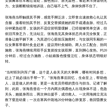
女孩瘫靠在车厢过道处，脸色煞白、唇无血色，看起来浑身虚弱无
力。女孩断断续续地诉说，自己喘不上气、身体快撑不住了。
张海燕当即触摸其手脚，感觉手脚泛凉，立即拿出速效救心丸让其
含服，接着轻拍其手肘、反复交替揉搓她的双手疏通血脉。经过几
分钟紧急处理，女孩的不适症状明显缓解，已经能够简单交谈，但
依旧浑身乏力，无法站立。张海燕见其身体状态尚未完全恢复，正
准备让她平躺下来，为其进行心脏按压施救时，与女孩同车厢的一
位女乘客带着针灸盒赶来，提议用针灸辅助。两人分工配合、协同
施救，张海燕继续用双手反复搓按女孩双脚，直到脚心发热。约20
分钟后，经过合力施救，小姑娘脸色慢慢泛红，身体状态明细好
转。
“当时听到列车广播，这个是人命关天的大事啊，哪有时间多想，
赶上了就必须出手帮一下。”张海燕事后回忆，生命至上，帮助他
人，这是做人的本能，更是一名党员劳模的责任与担当。记者了解
到，此前，张海燕曾在一个月内两次偶遇他人出现身体不适，危急
关头，她挺身而出，两次伸出援手，成功救人。一次用海姆立克法
救下窒息幼童；一次在寒风中跪地20分钟做心肺复苏，救回昏厥女
子。