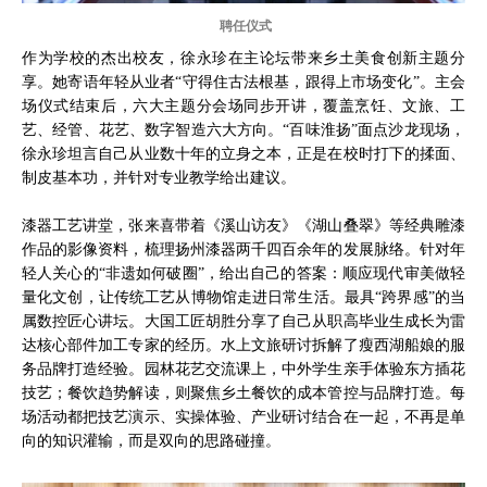
聘任仪式
作为学校的杰出校友，徐永珍在主论坛带来乡土美食创新主题分
享。她寄语年轻从业者“守得住古法根基，跟得上市场变化”。主会
场仪式结束后，六大主题分会场同步开讲，覆盖烹饪、文旅、工
艺、经管、花艺、数字智造六大方向。“百味淮扬”面点沙龙现场，
徐永珍坦言自己从业数十年的立身之本，正是在校时打下的揉面、
制皮基本功，并针对专业教学给出建议。
漆器工艺讲堂，张来喜带着《溪山访友》《湖山叠翠》等经典雕漆
作品的影像资料，梳理扬州漆器两千四百余年的发展脉络。针对年
轻人关心的“非遗如何破圈”，给出自己的答案：顺应现代审美做轻
量化文创，让传统工艺从博物馆走进日常生活。最具“跨界感”的当
属数控匠心讲坛。大国工匠胡胜分享了自己从职高毕业生成长为雷
达核心部件加工专家的经历。水上文旅研讨拆解了瘦西湖船娘的服
务品牌打造经验。园林花艺交流课上，中外学生亲手体验东方插花
技艺；餐饮趋势解读，则聚焦乡土餐饮的成本管控与品牌打造。每
场活动都把技艺演示、实操体验、产业研讨结合在一起，不再是单
向的知识灌输，而是双向的思路碰撞。