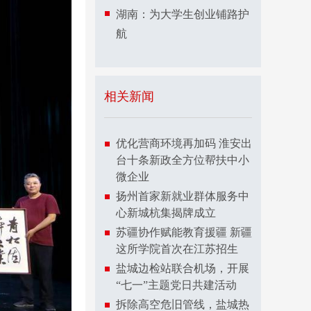
湖南：为大学生创业铺路护
航
相关新闻
优化营商环境再加码 淮安出
台十条新政全方位帮扶中小
微企业
扬州首家新就业群体服务中
心新城杭集揭牌成立
苏疆协作赋能教育援疆 新疆
这所学院首次在江苏招生
盐城边检站联合机场，开展
“七一”主题党日共建活动
拆除高空危旧管线，盐城热