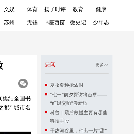
文娱
体育
扬子时评
教育
健康
苏州
无锡
B座西窗
微史记
少年志
放
要闻
更多>>
夏收夏种抢农时
“七一”前夕探访将台堡——
展览集结全国书
“红绿交响”漫新歌
都” 城市名
科普｜震后救援主要有哪些
科技手段
干热河谷里，种出一片“甜”