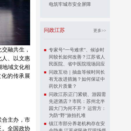
电筑牢城市安全屏障
问政江苏
更多>>
化交融共生，
专家号“一号难求”、候诊时
间较长如何改善？江苏省人
化人、以文惠
民医院、省中医院现场回应
湖地域文化相
问政互动｜抽血等候时间长
文化的传承展
有无改进措施？如何保证中
药饮片质量？
问政江苏|正门紧锁、游园需
先进酒店？市民：苏州北半
园大门为何不开？ 运营方：
为防“野”旅拍扎堆
联合主办，市
镇江市部分养老机构存在安
泛。全国政协
全隐患 江苏省民政厅现场督