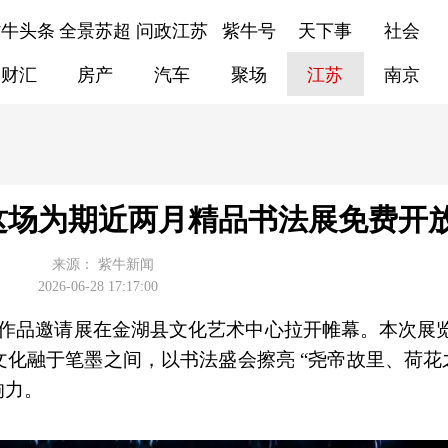
紫牛头条
全景苏超
问政江苏
紫牛号
天下事
社会
财汇
房产
汽车
聚场
江苏
南京
这场为期近两月精品书法展免费开
来源：
紫牛新闻
2026-06-28 17:17:00
书法名家作品邀请展在金湖县文化艺术中心拉开帷幕。本次
化融于笔墨之间，以书法盛会擦亮 “尧帝故里、荷花之
响力。