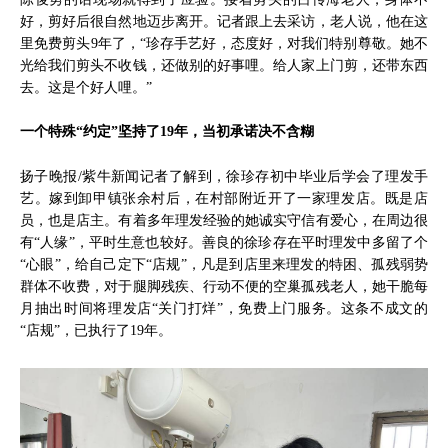
好，剪好后很自然地迈步离开。记者跟上去采访，老人说，他在这
里免费剪头9年了，“珍存手艺好，态度好，对我们特别尊敬。她不
光给我们剪头不收钱，还做别的好事哩。给人家上门剪，还带东西
去。这是个好人哩。”
一个特殊“约定”坚持了19年，当初承诺决不含糊
扬子晚报/紫牛新闻记者了解到，徐珍存初中毕业后学会了理发手
艺。嫁到卸甲镇张余村后，在村部附近开了一家理发店。既是店
员，也是店主。有着多年理发经验的她诚实守信有爱心，在周边很
有“人缘”，平时生意也较好。善良的徐珍存在平时理发中多留了个
“心眼”，给自己定下“店规”，凡是到店里来理发的特困、孤残弱势
群体不收费，对于腿脚残疾、行动不便的空巢孤残老人，她干脆每
月抽出时间将理发店“关门打烊”，免费上门服务。这条不成文的
“店规”，已执行了19年。