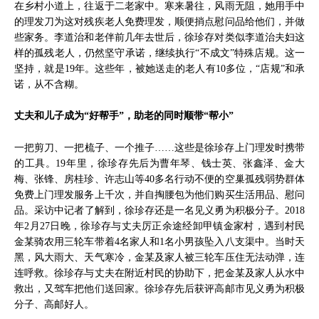
在乡村小道上，往返于二老家中。寒来暑往，风雨无阻，她用手中
的理发刀为这对残疾老人免费理发，顺便捎点慰问品给他们，并做
些家务。李道治和老伴前几年去世后，徐珍存对类似李道治夫妇这
样的孤残老人，仍然坚守承诺，继续执行“不成文”特殊店规。这一
坚持，就是19年。这些年，被她送走的老人有10多位，“店规”和承
诺，从不含糊。
丈夫和儿子成为“好帮手”，助老的同时顺带“帮小”
一把剪刀、一把梳子、一个推子……这些是徐珍存上门理发时携带
的工具。19年里，徐珍存先后为曹年琴、钱士英、张鑫泽、金大
梅、张锋、房桂珍、许志山等40多名行动不便的空巢孤残弱势群体
免费上门理发服务上千次，并自掏腰包为他们购买生活用品、慰问
品。采访中记者了解到，徐珍存还是一名见义勇为积极分子。2018
年2月27日晚，徐珍存与丈夫厉正余途经卸甲镇金家村，遇到村民
金某骑农用三轮车带着4名家人和1名小男孩坠入八支渠中。当时天
黑，风大雨大、天气寒冷，金某及家人被三轮车压住无法动弹，连
连呼救。徐珍存与丈夫在附近村民的协助下，把金某及家人从水中
救出，又驾车把他们送回家。徐珍存先后获评高邮市见义勇为积极
分子、高邮好人。