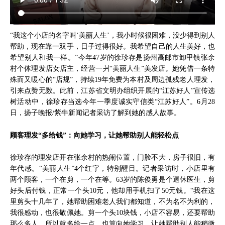
“我这个小店的名字叫‘美丽人生’，我小时候很困难，没少得到别人
帮助，现在靠一双手，日子过得很好。我希望自己的人生美好，也
希望别人和我一样。”今年47岁的徐珍存是扬州高邮市卸甲镇张余
村个体理发店女店主，经营一爿“美丽人生”美发店。她凭借一条特
殊而又暖心的“店规”，持续19年免费为本村及周边孤残老人理发，
引来点赞无数。此前，江苏省文明办组织开展的“江苏好人”宣传选
树活动中，徐珍存当选今年一季度诚实守信类“江苏好人”。6月28
日，扬子晚报/紫牛新闻记者采访了解到她的感人故事。
顾客理发“多给钱”：向她学习，让她帮助别人能轻松点
徐珍存的理发店开在张余村的热闹位置，门脸不大，房子很旧，有
年代感。“美丽人生”4个红字，特别醒目。记者采访时，小店里有
两个顾客，一个在剪，一个在等。63岁的陈俊勇是个退休医生，剪
好头后付钱，正常一个头10元，他却用手机扫了50元钱。“我在这
里剪头十几年了，她帮助困难老人我们都知道，不为名不为利的，
我很感动，也很敬佩她。剪一个头10块钱，小店不容易，还要帮助
那么多人，所以就多给一点，也算向她学习，让她帮助别人能稍微