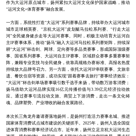
作为大运河原点城市，扬州紧扣大运河文化保护国家战略，推动
“运河文化+体育赛事”融合发展。
一方面，系统性打造“大运河”系列赛事品牌，持续举办大运河城市
城市足球精英赛、“京杭大运河”皮划艇马拉松系列赛、“行走大运
河”全民健身健步走等大运河赛事。同时，积极主动培育大运河自
主IP赛事体系，推动“扬马”融入大运河马拉松系列赛矩阵，持续深
耕“大运河”杯击剑、网球、定向赛等多品类赛事，形成国际顶级赛
事、国省系列赛事、大运河自主IP赛事、区域群众赛事多重赛事矩
阵，兼顾专业竞技与全民健身，依靠高规格办赛标准、高报名热度
持续放大品牌号召力。另一方面，依托大运河IP串联赛事、文旅非
遗、餐饮住宿等资源，成功实现“跟着赛事去旅行”赛事经济效应：
“大运河”杯击剑单场赛事吸引数千选手来扬，带动数万游客消费；
扬马借助大运河品牌实现16亿元传播价值与3.39亿元经济拉动效
应。通过赛事引流拉动文旅、商贸上下游消费，走出一条文化铸
魂、品牌塑势、产业增收的融合发展路径。
本次长三角龙舟邀请赛落地扬州，是扬州打造活力赛事名城、推进
国家体育消费试点城市建设的关键抓手。2025年，扬州入选全国促
进体育消费和赛事经济试点市。近年来，扬州立足京杭大运河生态