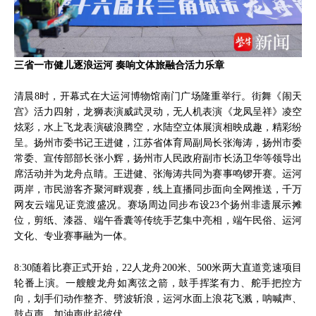
三省一市健儿逐浪运河 奏响文体旅融合活力乐章
清晨8时，开幕式在大运河博物馆南门广场隆重举行。街舞《闹天
宫》活力四射，龙狮表演威武灵动，无人机表演《龙凤呈祥》凌空
炫彩，水上飞龙表演破浪腾空，水陆空立体展演相映成趣，精彩纷
呈。扬州市委书记王进健，江苏省体育局副局长张海涛，扬州市委
常委、宣传部部长张小辉，扬州市人民政府副市长汤卫华等领导出
席活动并为龙舟点睛。王进健、张海涛共同为赛事鸣锣开赛。运河
两岸，市民游客齐聚河畔观赛，线上直播同步面向全网推送，千万
网友云端见证竞渡盛况。赛场周边同步布设23个扬州非遗展示摊
位，剪纸、漆器、端午香囊等传统手艺集中亮相，端午民俗、运河
文化、专业赛事融为一体。
8:30随着比赛正式开始，22人龙舟200米、500米两大直道竞速项目
轮番上演。一艘艘龙舟如离弦之箭，鼓手挥桨有力、舵手把控方
向，划手们动作整齐、劈波斩浪，运河水面上浪花飞溅，呐喊声、
鼓点声、加油声此起彼伏。