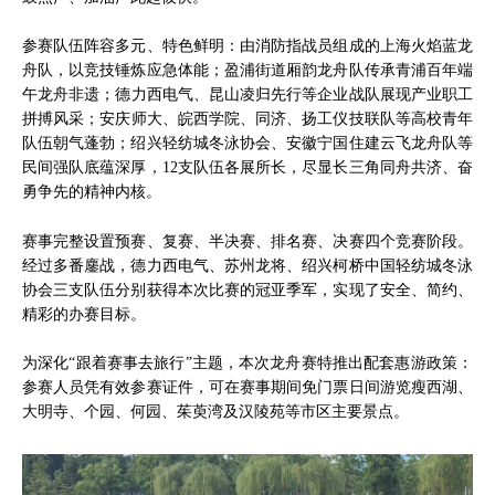
参赛队伍阵容多元、特色鲜明：由消防指战员组成的上海火焰蓝龙
舟队，以竞技锤炼应急体能；盈浦街道厢韵龙舟队传承青浦百年端
午龙舟非遗；德力西电气、昆山凌归先行等企业战队展现产业职工
拼搏风采；安庆师大、皖西学院、同济、扬工仪技联队等高校青年
队伍朝气蓬勃；绍兴轻纺城冬泳协会、安徽宁国住建云飞龙舟队等
民间强队底蕴深厚，12支队伍各展所长，尽显长三角同舟共济、奋
勇争先的精神内核。
赛事完整设置预赛、复赛、半决赛、排名赛、决赛四个竞赛阶段。
经过多番鏖战，德力西电气、苏州龙将、绍兴柯桥中国轻纺城冬泳
协会三支队伍分别获得本次比赛的冠亚季军，实现了安全、简约、
精彩的办赛目标。
为深化“跟着赛事去旅行”主题，本次龙舟赛特推出配套惠游政策：
参赛人员凭有效参赛证件，可在赛事期间免门票日间游览瘦西湖、
大明寺、个园、何园、茱萸湾及汉陵苑等市区主要景点。