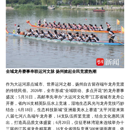
全域龙舟赛事串联运河文脉 扬州掀起全民竞渡热潮
作为大运河原点城市、世界运河之都，扬州自古留存端午龙舟竞渡
的传统民俗。2026年，全市形成“全域联动、多点开花”的龙舟赛事
盛况：5月31日，高邮率先举办“大运河文化带”江苏省城市龙舟公
开赛，省内16支精英队伍水上竞速，湿地生态风光与龙舟竞技巧妙
结合；6月18日，生态科技新城“亚洲最美水上赛道”太平河迎来第
八届七河八岛端午龙舟赛，14支队伍挥桨竞渡，结合文化惠民演
出，打造高品质文体盛宴；6月20日，仪征枣林湾迎来连续举办十
三届的江苏省龙舟精英赛，16支全省强队竞逐500米湖面赛道，依