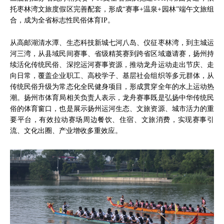
托枣林湾文旅度假区完善配套，形成“赛事+温泉+园林”端午文旅组
合，成为全省标志性民俗体育IP。
从高邮湖清水潭、生态科技新城七河八岛、仪征枣林湾，到主城运
河三湾，从县域民间赛事、省级精英赛到跨省区域邀请赛，扬州持
续活化传统民俗、深挖运河赛事资源，推动龙舟运动走出节庆、走
向日常，覆盖企业职工、高校学子、基层社会组织等多元群体，从
传统民俗升级为常态化全民健身项目，形成贯穿全年的水上运动热
潮。扬州市体育局相关负责人表示，龙舟赛事既是弘扬中华传统民
俗的体育窗口，也是展示扬州运河生态、文旅资源、城市活力的重
要平台，有效拉动赛场周边餐饮、住宿、文旅消费，实现赛事引
流、文化出圈、产业增收多重效应。