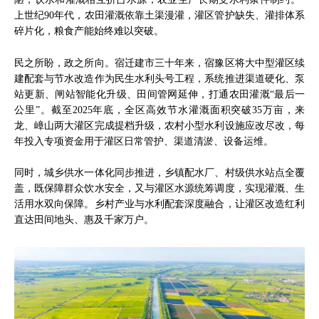
上世纪90年代，农田灌溉依靠土渠漫灌，灌区管护缺失、灌排体系
碎片化，粮食产能始终难以突破。
民之所盼，政之所向。宿迁建市三十年来，宿豫区将大中型灌区续
建配套与节水改造作为民生水利头号工程，系统推进渠道硬化、泵
站更新、闸站智能化升级、田间管网延伸，打通农田灌溉“最后一
公里”。截至2025年底，全区高效节水灌溉面积突破35万亩，来
龙、嶂山两大灌区完成提档升级，农村小型水利设施应改尽改，每
年投入专项资金用于灌区日常管护、渠道清淤、设备运维。
同时，城乡供水一体化同步推进，乡镇配水厂、村级供水站点全覆
盖，既保障群众饮水安全，又与灌区水源统筹调度，实现灌溉、生
活用水双向保障。乡村产业与水利配套深度融合，让灌区改造红利
直达田间地头、惠及千家万户。