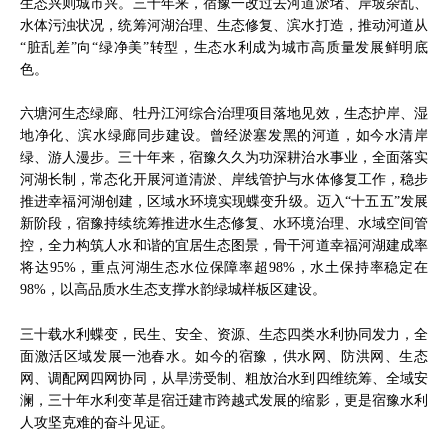
生态兴则城市兴。三十年来，宿豫一改过去河道淤堵、岸坡杂乱、
水体污浊状况，统筹河湖治理、生态修复、滨水打造，推动河道从
“脏乱差”向“绿净美”转型，生态水利成为城市高质量发展鲜明底
色。
六塘河生态绿廊、牡丹江河综合治理项目落地见效，生态护岸、湿
地净化、滨水绿廊同步建设。曾经淤塞发黑的河道，如今水清岸
绿、游人漫步。三十年来，宿豫久久为功深耕治水事业，全面落实
河湖长制，常态化开展河道清淤、岸线管护与水体修复工作，稳步
推进幸福河湖创建，区域水环境实现蝶变升级。迈入“十五五”发展
新阶段，宿豫持续统筹推进水生态修复、水环境治理、水域空间管
控，全力构筑人水和谐的宜居生态图景，骨干河道幸福河湖建成率
将达95%，重点河湖生态水位保障率超98%，水土保持率稳定在
98%，以高品质水生态支撑水韵绿城样板区建设。
三十载水利蝶变，民生、安全、资源、生态四类水利协同发力，全
面激活区域发展一池春水。如今的宿豫，供水网、防洪网、生态
网、调配网四网协同，从旱涝受制、粗放治水到四维统筹、全域安
澜，三十年水利变革是宿迁建市跨越式发展的缩影，更是宿豫水利
人攻坚克难的奋斗见证。