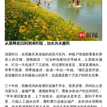
从渠网老旧到润泽阡陌，治水兴水惠民
清晨时分，在宿豫区来龙镇的农田片区内，种植户张德群看着长势
喜人的庄稼，感慨颇深：“过去种地最怕伏旱缺水，土渠跑水漏
水，忙活一天也浇不了几亩地。经过灌区改造后，渠道直通地头，
旱季不愁灌、雨季能速排，收成一年比一年稳。”灌区提质升级，
是宿豫民生水利最核心的抓手，也是惠及数十万农户的民生实事。
三十年前，宿豫境内的老灌区设施不齐全、渠系淤塞，田间以土质
沟渠为主，渗漏严重、灌溉效率低下。曹集乡老农户邹志环回忆：
“早年灌区配套差，上下游抢水、远田缺水是常态，遇到干旱年
景，只能人工挑水抗旱，费时费力还难以稳产。农村供水管网简
陋，饮水和灌溉相互挤占水源，农业生产长期受水利条件制约。”