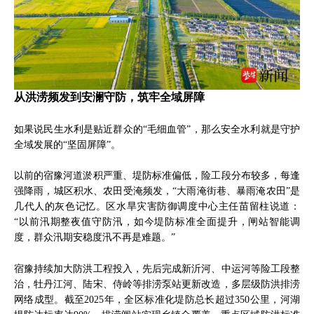
从洪涝频发到安澜守防，筑牢全域屏障
如果说民生水利是贴近群众的“毛细血管”，那么安全水利就是守护
全域发展的“坚固屏障”。
以前的宿豫河道淤积严重、堤防标准偏低，险工段分布较多，每逢
强降雨，城区积水、农田受淹频发，“大雨淹街巷、暴雨淹农田”是
几代人的灰色记忆。区水旱灾害防御调度中心主任苗留柱说道：
“以前汛期整夜值守防汛，如今堤防标准全面提升，闸站智能调
度，群众汛期安稳度汛不再是难题。”
宿豫持续加大防洪工程投入，先后完成新沂河、中运河等险工段整
治，牡丹江河、陆宋、侍岭等排涝泵站更新改造，多层级防洪排涝
网络成型。截至2025年，全区标准化堤防总长超过350公里，河湖