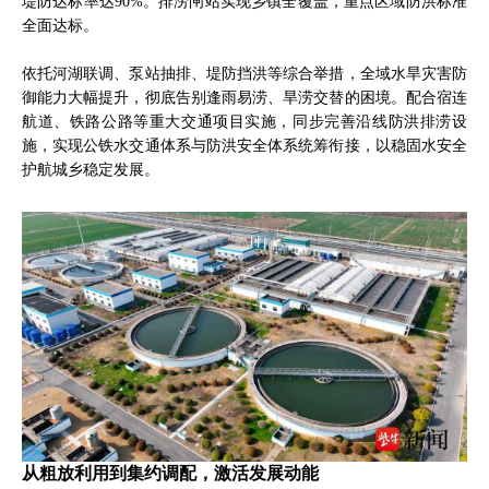
堤防达标率达90%。排涝闸站实现乡镇全覆盖，重点区域防洪标准
全面达标。
依托河湖联调、泵站抽排、堤防挡洪等综合举措，全域水旱灾害防
御能力大幅提升，彻底告别逢雨易涝、旱涝交替的困境。配合宿连
航道、铁路公路等重大交通项目实施，同步完善沿线防洪排涝设
施，实现公铁水交通体系与防洪安全体系统筹衔接，以稳固水安全
护航城乡稳定发展。
从粗放利用到集约调配，激活发展动能