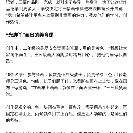
记者，三幅作品刚一完成，就引来了各界一片赞誉，为了让这些作
品感染到更多人，学校决定将三幅画作摆进校园橱窗公开展览，
“我们希望能让更多人欣赏到儿童画的魅力，激发他们的学习、创
作热情。”
“光脚丫”画出的美育课
创作中，二年级的吴易安负责画实验瓶，用的是黄色，“我想让大
家向阳而生”，王沐晨画人物笑脸时格外用心，“把他们当做我自
己”。
10余名学生参与绘画，多数是低年级孩子，负责平涂上色；4位老
师分工调色、勾线。孩子们脱了鞋，光着脚在画布上走动，像在画
布上做游戏。“在画布上画画，就像在上面表演一样。”王沐晨笑着
说。
创作是艰辛的。每一块画布重达一百多斤，需要用吊车挂起来，再
固定在墙面上。丙烯颜料用了上百瓶。但更让人动容的，是师生们
的坚持。