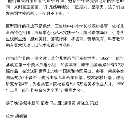
“他们每天利用所有的课余时间，包括中午吃完饭之后的休息时
间，来到画室画画。”朱凡感动地说，“星期六、星期天，孩子们自
发来到学校画画，一个月不间断。”
巨型画作的落成不是偶然。王集镇中心小学长期深耕美育，依托儿
童画特色社团，搭建常态化艺术实践平台，跳出课本局限，引导学
生观察生活、感知美好、落笔抒怀，将德育、劳动教育、科普教育
融入美术活动，以艺术实践涵养品格。
作为睢宁县的一张名片，睢宁儿童画早已享誉世界。1955年，睢宁
县成立第一个美术兴趣小组，70多年来，睢宁儿童画累计有3.2万
幅作品，被选送到世界上70多个国家和地区展出、参赛，荣获各类
国际奖项2千多个；先后出版儿童画集18部，校本教材15部，理论
研究专著4部，为各类艺术院校输送约1.5万名美术专业人才。1996
年11月，睢宁县被命名为全国“儿童画之乡”。
扬子晚报/紫牛新闻 记者 马志亚 通讯员 谭晓立 冯威
校对 胡妍璐