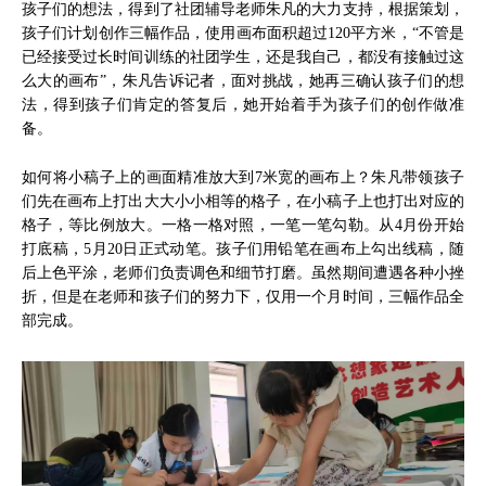
孩子们的想法，得到了社团辅导老师朱凡的大力支持，根据策划，
孩子们计划创作三幅作品，使用画布面积超过120平方米，“不管是
已经接受过长时间训练的社团学生，还是我自己，都没有接触过这
么大的画布”，朱凡告诉记者，面对挑战，她再三确认孩子们的想
法，得到孩子们肯定的答复后，她开始着手为孩子们的创作做准
备。
如何将小稿子上的画面精准放大到7米宽的画布上？朱凡带领孩子
们先在画布上打出大大小小相等的格子，在小稿子上也打出对应的
格子，等比例放大。一格一格对照，一笔一笔勾勒。从4月份开始
打底稿，5月20日正式动笔。孩子们用铅笔在画布上勾出线稿，随
后上色平涂，老师们负责调色和细节打磨。虽然期间遭遇各种小挫
折，但是在老师和孩子们的努力下，仅用一个月时间，三幅作品全
部完成。