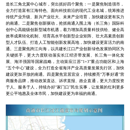
造长三角北翼中心城市，突出抓好四个聚焦：一是聚焦制造强市，
全力打造富有江海特色、面向科技前沿的现代工业名城，统筹推进
传统产业升级、新兴产业壮大、未来产业培育，加快建设更有实力
的南通。二是聚焦创新驱动，抢抓南通入围上海（长三角）国际科
创中心高能级创新型城市机遇，着力增加高质量科技供给、健全高
效率成果转化机制、培育高水平创新型企业矩阵、壮大高素质创新
型人才队伍、打造人工智能创新发展高地，加快建设更富活力的南
通。三是聚焦跨江向海，以共建长江口产业创新绿色发展协同区为
关键抓手，更大力度联动落实长江经济带发展、长三角一体化发
展、海洋强国等国家战略，主动策应江苏“1+3”重点功能区和上海
“五个中心”建设，全力打造全省海洋产业高质量发展先行区，加快
建设更加开放的南通。四是聚焦宜居宜业，持续擦亮“万事好通”营
商服务品牌，推动政策直达、诉求直报、政企直通，更大力度投资
于人、服务于人，持续办好“家门口”民生实事，让发展的红利更多
更公平地惠及全体市民，加快建设更为幸福的南通。