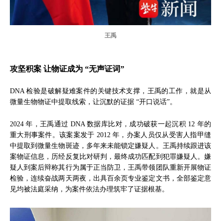
王禹
攻坚积案 让物证成为 “无声证词”
DNA 检验是破解疑难案件的关键技术支撑，王禹的工作，就是从
微量生物物证中提取线索，让沉默的证据 “开口说话”。
2024 年，王禹通过 DNA 数据库比对，成功破获一起沉积 12 年的
重大刑事案件。该案案发于 2012 年，办案人员仅从受害人指甲缝
中提取到微量生物斑迹，多年来未能锁定嫌疑人。王禹持续跟进该
案物证信息，历经反复比对研判，最终成功匹配到犯罪嫌疑人。嫌
疑人到案后辩称其行为属于正当防卫，王禹带领团队重新开展物证
检验，连续奋战两天两夜，出具百余页专业鉴定文书，全部鉴定意
见均被法庭采纳，为案件依法办理筑牢了证据根基。