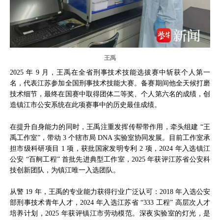
王禹
2025 年 9 月，王禹在全省刑事技术技能选拔赛中斩获个人第一
名，代表江苏参加全国刑事技术技能大赛。备赛期间他全天候打磨
技术细节，最终在国赛中取得团体二等奖、个人第六名的成绩，创
造镇江市公安系统在此项赛事中的历史最佳成绩。
在提升自身能力的同时，王禹注重发挥传帮带作用，牵头组建 “王
禹工作室”，带动 3 个辖市局 DNA 实验室协同发展。目前工作室承
担市级科研项目 1 项，获批国家发明专利 2 项，2024 年入选镇江
公安 “百舸工程” 首批先进典型工作室，2025 年获评江苏省公安科
技创新团队，为镇江唯一入选团队。
从警 19 年，王禹的专业能力获得行业广泛认可：2018 年入选公安
部刑事技术青年人才，2024 年入选江苏省 “333 工程” 高层次人才
培养计划，2025 年获评镇江市劳动模范。深夜实验室的灯光，是