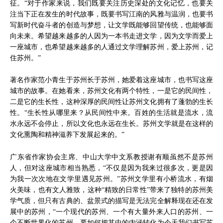
征。“对于作家来说，我们既要关注历史深处的文化记忆，也要关
注当下正在发生的时代故事，既要书写江南的风雅与温润，也要书
写新时代奋斗者的创造与梦想，让文学既能够回望传统，也能够面
向未来。希望越来越多的人因为一本书走进文学，因为文学而爱上
一座城市，也希望越来越多的人通过文学理解苏州，爱上苏州，记
住苏州。”
著名作家范小青生于苏州长于苏州，她爱着这座城市，也书写这座
城市的故事。在她看来，苏州文化有两个特性，一是它的民间性，
二是它的生长性，这种深厚的民间性让苏州文化拥有了蓬勃的生长
性。“生长性从哪里来？从民间性中来。百姓的生活就是流水，流
水永远不会停止，所以文化也永远在生长。苏州文学就是在这样的
文化熏陶和精神滋养下发展起来的。”
广东省作家协会主席、中山大学中文系教授谢有顺虽然不是苏州
人，但对这座城市相当熟悉，“不仅是因为我来过很多次，更是因
为我一次次地在文学里遇见苏州。”苏州文学里有小桥流水，有烟
火美味，也有文人雅致，这种“精致的日常性”带来了独特的苏州美
学气质，但只有古典的、盆景式的描写是无法完全解释现在还在发
展中的苏州，“一个现代的苏州、一个有大量外来人口的苏州、一
个不断世界化的苏州，要如何把其中的内涵转化为今天我们书写苏