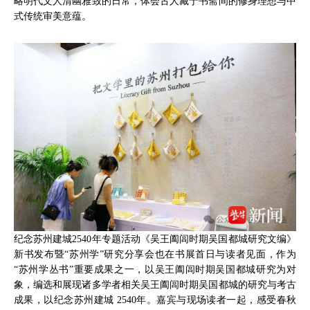
略明代文人清幽雅致的日常，体会古人藏于书斋间的修身理想与中
式传统审美意蕴。
纪念苏州建城2540年专题活动《吴王阖闾时期吴国都城研究文编》
新书发布暨“苏州学”研究分享会也在书展首日与读者见面，作为
“苏州学丛书”重要成果之一，以吴王阖闾时期吴国都城研究为对
象，编选和展现诸多学者相关吴王阖闾时期吴国都城的研究与考古
成果，以纪念苏州建城 2540年。嘉宾与现场读者一起，感受春秋