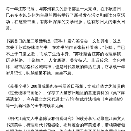
每一年江苏书展，与苏州有关的新书都是一大亮点。在书展首日，
已有多本以苏州为主题的图书举行了新书发布活动和阅读分享活
动，在这些书里，有苏州深厚的文学根脉，也有苏州人的烟火日
常。
书展首日的第二场活动是《苏味》发布签售会，文如其名，这是一
本关于苏式好味道的书，在本书的作者张新科看来，“苏味，早已
不止于口腹之欲，而成了生活本身。”苏味蕴含江苏的地理禀赋、
历史脉络、丰饶物产、人文底蕴、美食技艺、非遗传承、文化根
脉、城市品格和区域精神，也是时代发展的鲜活注脚，它承载千年
岁月记忆，味脉绵延不绝、生生不息。
《苏州全书》200册成果也在书展首日亮相，文献价值尤为珍贵的
《过云楼续书画记》、保存了大量苏州地区的墓志资料的《吴下冢
墓遗文》、今存最全之宋代进士“八韵”律赋作法指南《声律关键》
等一批新出版的全书与读者见面。
《明代江南文人书斋陈设雅俗观研究》阅读分享活动聚焦江南文人
书房美学，梳理明代书斋器物、布局蕴含的审美追求，带领读者领