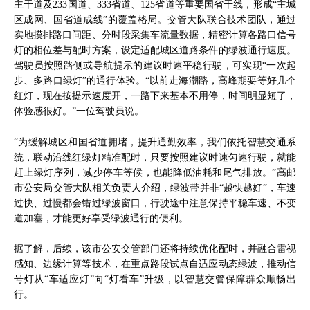
主干道及233国道、333省道、125省道等重要国省干线，形成“主城
区成网、国省道成线”的覆盖格局。交管大队联合技术团队，通过
实地摸排路口间距、分时段采集车流量数据，精密计算各路口信号
灯的相位差与配时方案，设定适配城区道路条件的绿波通行速度。
驾驶员按照路侧或导航提示的建议时速平稳行驶，可实现“一次起
步、多路口绿灯”的通行体验。“以前走海潮路，高峰期要等好几个
红灯，现在按提示速度开，一路下来基本不用停，时间明显短了，
体验感很好。”一位驾驶员说。
“为缓解城区和国省道拥堵，提升通勤效率，我们依托智慧交通系
统，联动沿线红绿灯精准配时，只要按照建议时速匀速行驶，就能
赶上绿灯序列，减少停车等候，也能降低油耗和尾气排放。”高邮
市公安局交管大队相关负责人介绍，绿波带并非“越快越好”，车速
过快、过慢都会错过绿波窗口，行驶途中注意保持平稳车速、不变
道加塞，才能更好享受绿波通行的便利。
据了解，后续，该市公安交管部门还将持续优化配时，并融合雷视
感知、边缘计算等技术，在重点路段试点自适应动态绿波，推动信
号灯从“车适应灯”向“灯看车”升级，以智慧交管保障群众顺畅出
行。